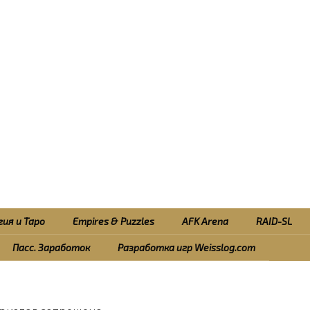
ия и Таро
Empires & Puzzles
AFK Arena
RAID-SL
Пасс. Заработок
Разработка игр Weisslog.com