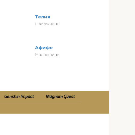
Телия
Наложницы
Афифе
Наложницы
Genshin Impact
Magnum Quest