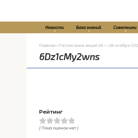
Перейти
к
контенту
Новости
База знаний
Советники
Главная
»
Расписание акций 26 — 28 ноября 20
6Dz1cMy2wns
Рейтинг
( Пока оценок нет )