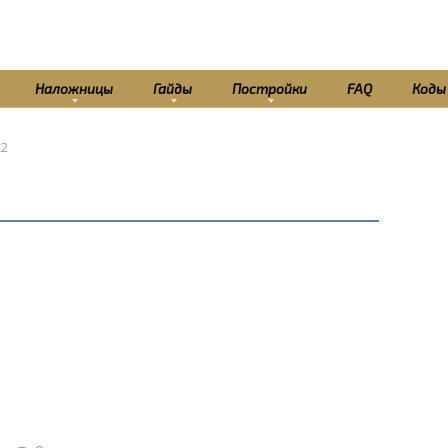
Наложницы
Гайды
Постройки
FAQ
Коды
22