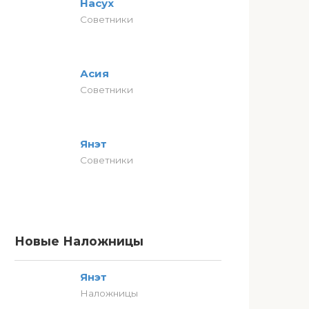
Насух
Советники
Асия
Советники
Янэт
Советники
Новые Наложницы
Янэт
Наложницы