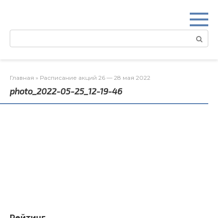
Перейти
к
контенту
Поиск:
Главная
»
Расписание акций 26 — 28 мая 2022
photo_2022-05-25_12-19-46
Рейтинг