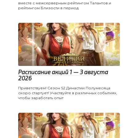
вместе с межсерверным рейтингом Талантов и
рейтингом Близости в период
Акции
0
Расписание акций 1 — 3 августа
2026
Приветствуем! Сезон S2 Династии Полумесяца
скоро стартует! Участвуйте в различных событиях,
чтобы заработать опыт