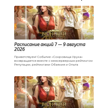
Акции
0
Расписание акций 7 — 9 августа
2026
Приветствуем! Событие «Сокровища Урука»
возвращается вместе с межсерверным рейтингом
Репутации, рейтингами Обаяния и Опыта
Акции
0