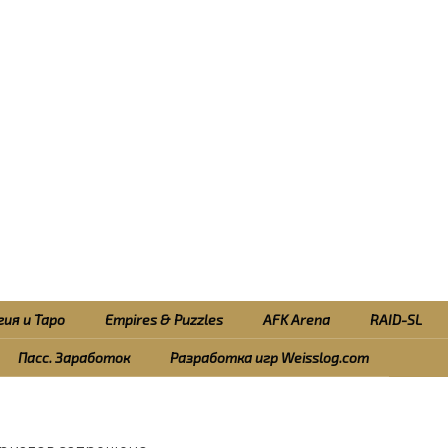
ия и Таро
Empires & Puzzles
AFK Arena
RAID-SL
Пасс. Заработок
Разработка игр Weisslog.com