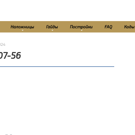
Наложницы
Гайды
Постройки
FAQ
Коды
024
07-56