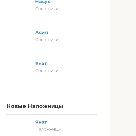
Насух
Советники
Асия
Советники
Янэт
Советники
Новые Наложницы
Янэт
Наложницы