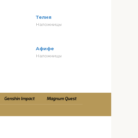
Телия
Наложницы
Афифе
Наложницы
Genshin Impact
Magnum Quest