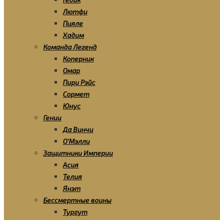
Лютфи
Пияле
Хадим
Команда Легенд
Коперник
Омар
Пири Рэйс
Сормет
Юнус
Гении
Да Винчи
О’Мэлли
Защитники Империи
Асия
Телия
Янэт
Бессмертные воины
Тургут