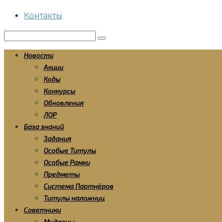
Контакты
Поиск:
Новости
Акции
Коды
Конкурсы
Обновления
ЛОР
База знаний
Задания
Особые Титулы
Особые Рамки
Предметы
Система Партнёров
Титулы наложниц
Советники
Мудрецы