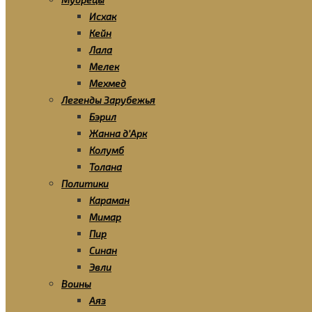
Исхак
Кейн
Лала
Мелек
Мехмед
Легенды Зарубежья
Бэрил
Жанна д’Арк
Колумб
Толана
Политики
Караман
Мимар
Пир
Синан
Эвли
Воины
Аяз