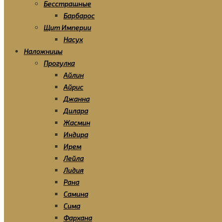
Бесстрашные
Барбарос
Щит Империи
Насух
Наложницы
Прогулка
Айлин
Айрис
Джанна
Дилара
Жасмин
Индира
Ирем
Лейла
Лидия
Рана
Самина
Сима
Фархана