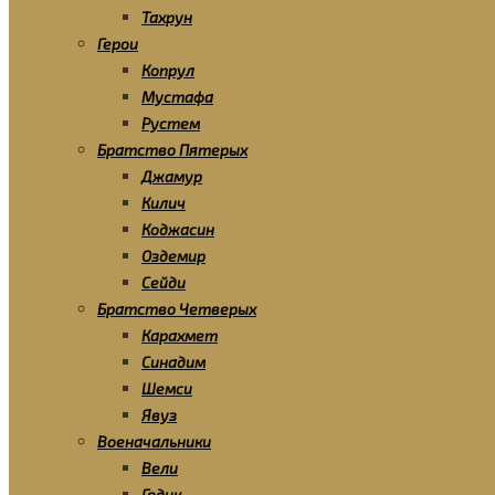
Тахрун
Герои
Копрул
Мустафа
Рустем
Братство Пятерых
Джамур
Килич
Коджасин
Оздемир
Сейди
Братство Четверых
Карахмет
Синадим
Шемси
Явуз
Военачальники
Вели
Гедик