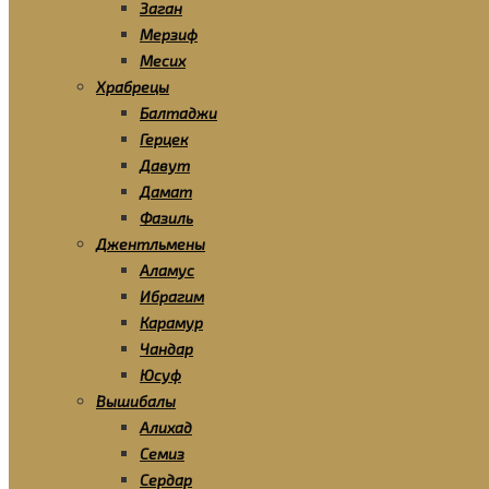
Заган
Мерзиф
Месих
Храбрецы
Балтаджи
Герцек
Давут
Дамат
Фазиль
Джентльмены
Аламус
Ибрагим
Карамур
Чандар
Юсуф
Вышибалы
Алихад
Семиз
Сердар