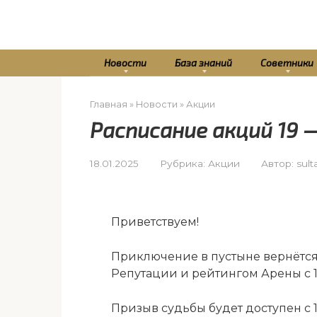
Перейти
к
контенту
Новости
База знаний
Советники
Главная
»
Новости
»
Акции
Расписание акций 19 —
18.01.2025
Рубрика:
Акции
Автор:
sult
Приветствуем!
Приключение в пустыне вернётс
Репутации и рейтингом Арены с 19
Призыв судьбы будет доступен с 