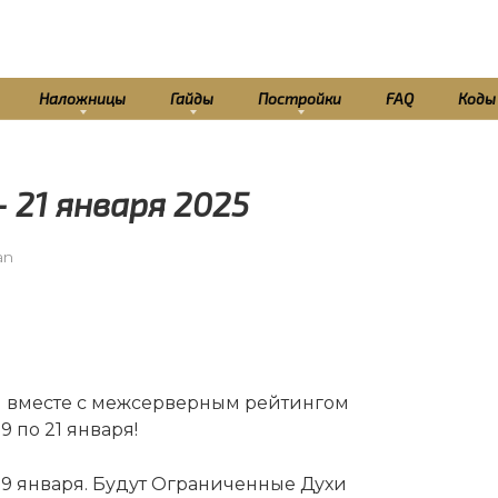
Наложницы
Гайды
Постройки
FAQ
Коды
 21 января 2025
an
я вместе с межсерверным рейтингом
 по 21 января!
19 января. Будут Ограниченные Духи