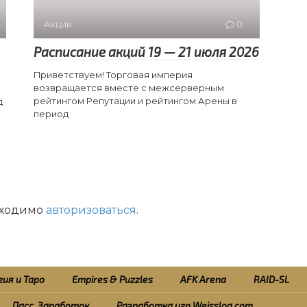
Акции
0
Расписание акций 19 — 21 июля 2026
Приветствуем! Торговая империя
возвращается вместе с межсерверным
рейтингом Репутации и рейтингом Арены в
д
период
бходимо
авторизоваться
.
ия и Таро
Empires & Puzzles
AFK Arena
RAID-SL
Пасс. Заработок
Разработка игр Weisslog.com