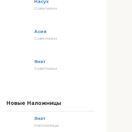
Насух
Советники
Асия
Советники
Янэт
Советники
Новые Наложницы
Янэт
Наложницы