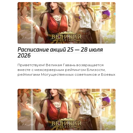
Акции
0
Расписание акций 25 — 28 июля
2026
Приветствуем! Великая Гавань возвращается
вместе с межсерверным рейтингом Близости,
рейтингами Могущественных советников и Боевых
Акции
0