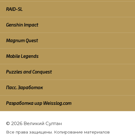
RAID-SL
Genshin Impact
Magnum Quest
Mobile Legends
Puzzles and Conquest
Пасс. Заработок
Разработка игр Weisslog.com
© 2026 Великий Султан
Все права защищены. Копирование материалов