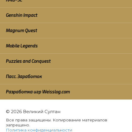
Genshin Impact
Magnum Quest
Mobile Legends
Puzzles and Conquest
Пасс. Заработок
Разработка игр Weisslog.com
© 2026 Великий Султан
Все права защищены. Копирование материалов
запрещено.
Политика конфиденциальности