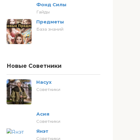
Фонд Силы
Гайды
Предметы
База знаний
Новые Советники
Насух
Советники
Асия
Советники
Янэт
Советники