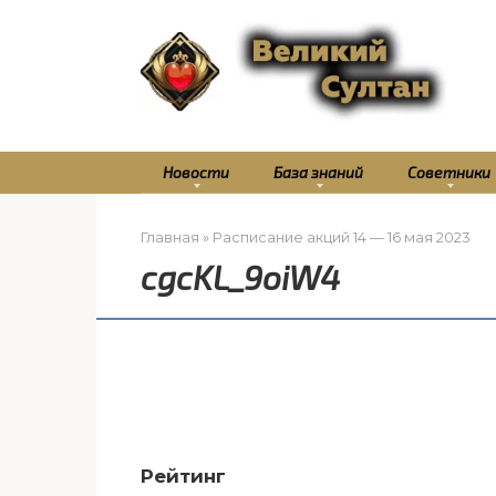
Перейти
к
контенту
Новости
База знаний
Советники
Главная
»
Расписание акций 14 — 16 мая 2023
cgcKL_9oiW4
Рейтинг