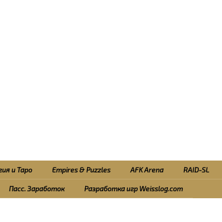
ия и Таро
Empires & Puzzles
AFK Arena
RAID-SL
Пасс. Заработок
Разработка игр Weisslog.com