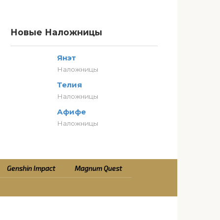
Новые Наложницы
Янэт
Наложницы
Телия
Наложницы
Афифе
Наложницы
Genshin Impact
Magnum Quest