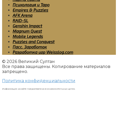
Психология и Таро
Empires & Puzzles
AFK Arena
RAID-SL
Genshin Impact
Magnum Quest
Mobile Legends
Puzzles and Conquest
Пасс. Заработок
Разработка игр Weisslog.com
© 2026 Великий Султан
Все права защищены. Копирование материалов
запрещено.
Политика конфиденциальности
Информация на сайте предоставлена в ознакомительных целях.