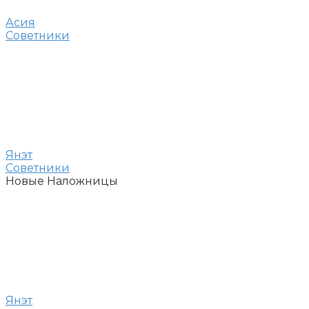
Асия
Советники
Янэт
Советники
Новые Наложницы
Янэт