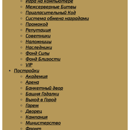
Игра на компьютере
Межсерверные Битвы
Пригласительный Код
Система обмена наградами
Промокод
Репутация
Советники
Наложницы
Наследники
Фонд Силы
Фонд Близости
VIP
Постройки
Академия
Арена
Банкетный двор
Башня Гадалки
Выход в Город
Гарем
Дворец
Кампания
Министерство
Фронт