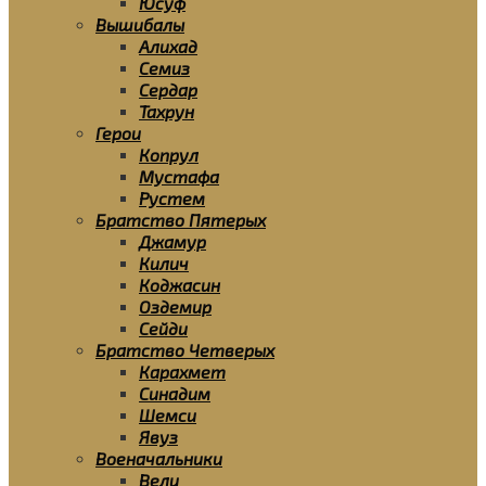
Юсуф
Вышибалы
Алихад
Семиз
Сердар
Тахрун
Герои
Копрул
Мустафа
Рустем
Братство Пятерых
Джамур
Килич
Коджасин
Оздемир
Сейди
Братство Четверых
Карахмет
Синадим
Шемси
Явуз
Военачальники
Вели