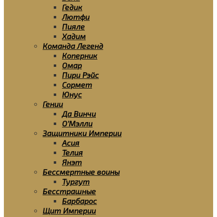
Гедик
Лютфи
Пияле
Хадим
Команда Легенд
Коперник
Омар
Пири Рэйс
Сормет
Юнус
Гении
Да Винчи
О’Мэлли
Защитники Империи
Асия
Телия
Янэт
Бессмертные воины
Тургут
Бесстрашные
Барбарос
Щит Империи