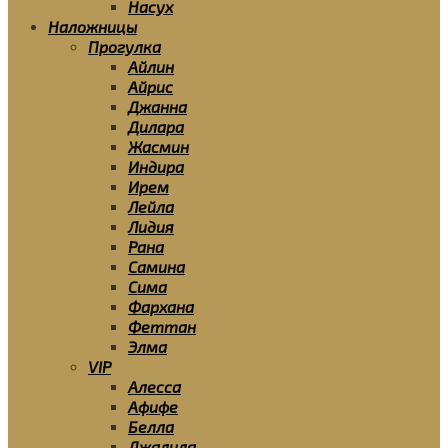
Насух
Наложницы
Прогулка
Айлин
Айрис
Джанна
Дилара
Жасмин
Индира
Ирем
Лейла
Лидия
Рана
Самина
Сима
Фархана
Феттан
Элма
VIP
Алесса
Афифе
Белла
Джалила