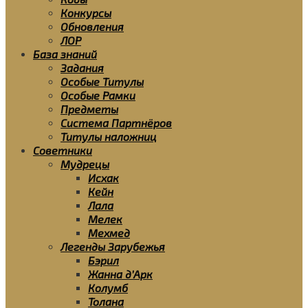
Конкурсы
Обновления
ЛОР
База знаний
Задания
Особые Титулы
Особые Рамки
Предметы
Система Партнёров
Титулы наложниц
Советники
Мудрецы
Исхак
Кейн
Лала
Мелек
Мехмед
Легенды Зарубежья
Бэрил
Жанна д’Арк
Колумб
Толана