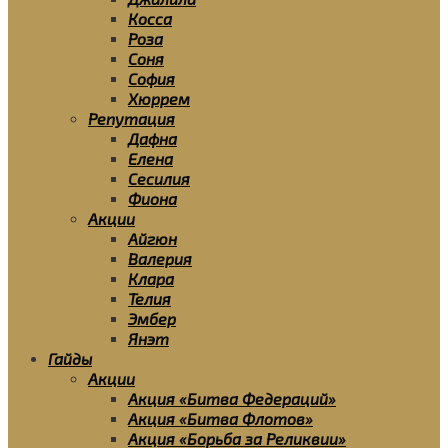
Косса
Роза
Соня
София
Хюррем
Репутация
Дафна
Елена
Сесилия
Фиона
Акции
Айгюн
Валерия
Клара
Телия
Эмбер
Янэт
Гайды
Акции
Акция «Битва Федераций»
Акция «Битва Флотов»
Акция «Борьба за Реликвии»