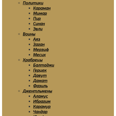
Политики
Караман
Мимар
Пир
Синан
Эвли
Воины
Аяз
Заган
Мерзиф
Месих
Храбрецы
Балтаджи
Герцек
Давут
Дамат
Фазиль
Джентльмены
Аламус
Ибрагим
Карамур
Чандар