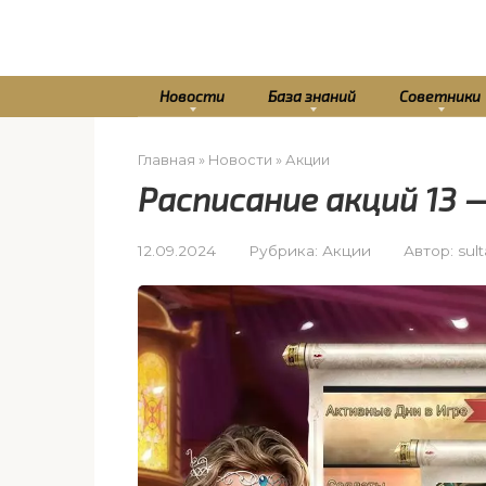
Перейти
к
контенту
Новости
База знаний
Советники
Главная
»
Новости
»
Акции
Расписание акций 13 
12.09.2024
Рубрика:
Акции
Автор:
sul