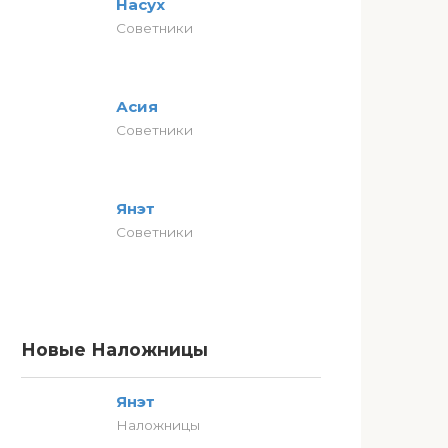
Насух
Советники
Асия
Советники
Янэт
Советники
Новые Наложницы
Янэт
Наложницы