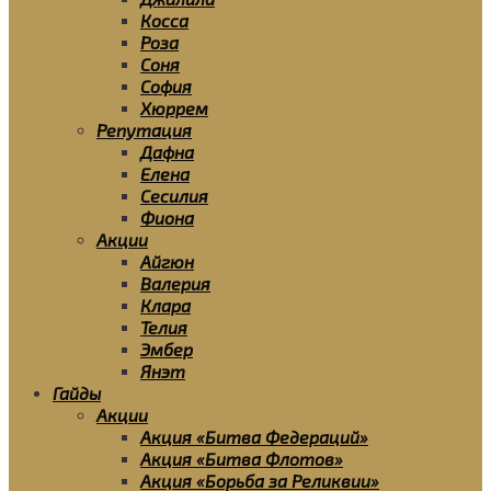
Косса
Роза
Соня
София
Хюррем
Репутация
Дафна
Елена
Сесилия
Фиона
Акции
Айгюн
Валерия
Клара
Телия
Эмбер
Янэт
Гайды
Акции
Акция «Битва Федераций»
Акция «Битва Флотов»
Акция «Борьба за Реликвии»