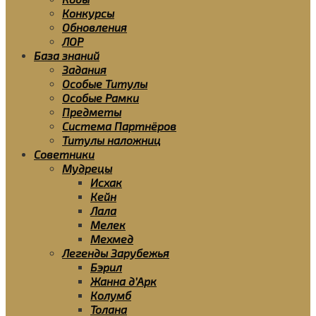
Конкурсы
Обновления
ЛОР
База знаний
Задания
Особые Титулы
Особые Рамки
Предметы
Система Партнёров
Титулы наложниц
Советники
Мудрецы
Исхак
Кейн
Лала
Мелек
Мехмед
Легенды Зарубежья
Бэрил
Жанна д’Арк
Колумб
Толана