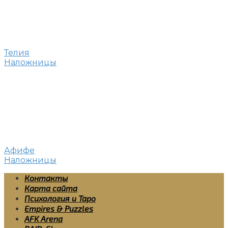
Телия
Наложницы
Афифе
Наложницы
Контакты
Карта сайта
Психология и Таро
Empires & Puzzles
AFK Arena