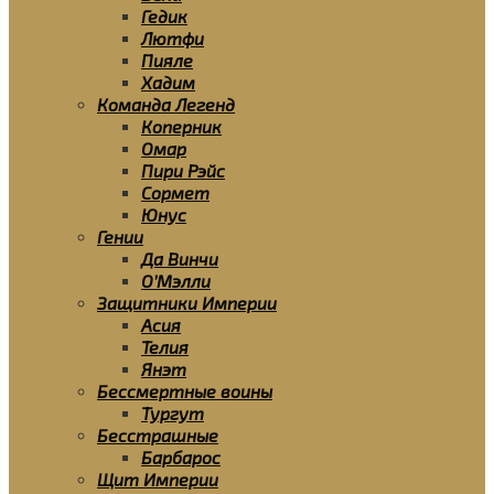
Гедик
Лютфи
Пияле
Хадим
Команда Легенд
Коперник
Омар
Пири Рэйс
Сормет
Юнус
Гении
Да Винчи
О’Мэлли
Защитники Империи
Асия
Телия
Янэт
Бессмертные воины
Тургут
Бесстрашные
Барбарос
Щит Империи