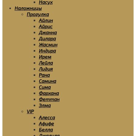
Насух
Наложницы
Прогулка
Айлин
Айрис
Джанна
Дилара
Жасмин
Индира
Ирем
Лейла
Лидия
Рана
Самина
Сима
Фархана
Феттан
Элма
VIP
Алесса
Афифе
Белла
Джалила