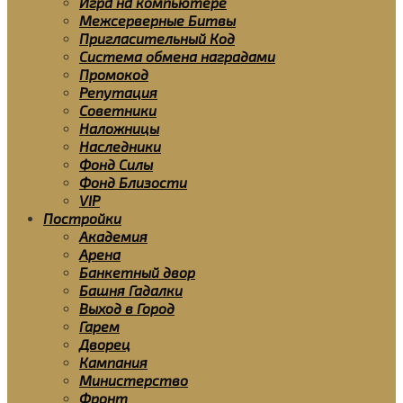
Игра на компьютере
Межсерверные Битвы
Пригласительный Код
Система обмена наградами
Промокод
Репутация
Советники
Наложницы
Наследники
Фонд Силы
Фонд Близости
VIP
Постройки
Академия
Арена
Банкетный двор
Башня Гадалки
Выход в Город
Гарем
Дворец
Кампания
Министерство
Фронт