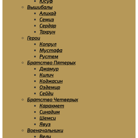
Юсуф
Вышибалы
Алихад
Семиз
Сердар
Тахрун
Герои
Копрул
Мустафа
Рустем
Братство Пятерых
Джамур
Килич
Коджасин
Оздемир
Сейди
Братство Четверых
Карахмет
Синадим
Шемси
Явуз
Военачальники
Вели