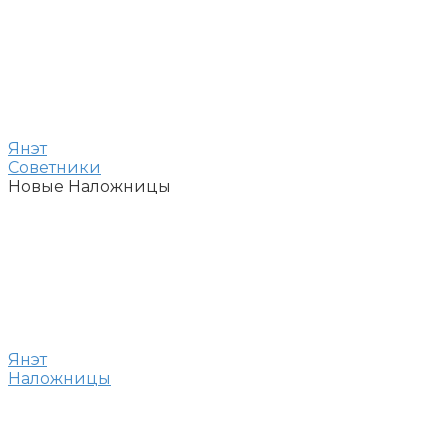
Янэт
Советники
Новые Наложницы
Янэт
Наложницы