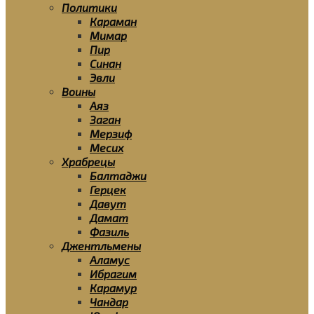
Политики
Караман
Мимар
Пир
Синан
Эвли
Воины
Аяз
Заган
Мерзиф
Месих
Храбрецы
Балтаджи
Герцек
Давут
Дамат
Фазиль
Джентльмены
Аламус
Ибрагим
Карамур
Чандар