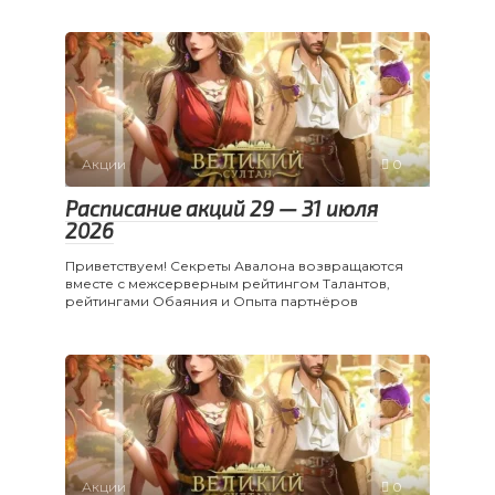
Акции
0
Расписание акций 29 — 31 июля
2026
Приветствуем! Секреты Авалона возвращаются
вместе с межсерверным рейтингом Талантов,
рейтингами Обаяния и Опыта партнёров
Акции
0