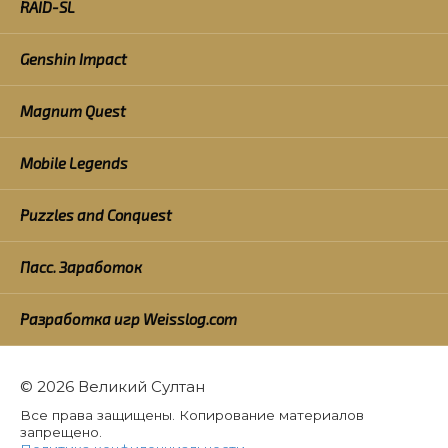
RAID-SL
Genshin Impact
Magnum Quest
Mobile Legends
Puzzles and Conquest
Пасс. Заработок
Разработка игр Weisslog.com
© 2026 Великий Султан
Все права защищены. Копирование материалов
запрещено.