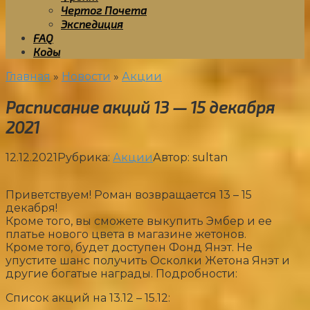
Чертог Почета
Экспедиция
FAQ
Коды
Главная
»
Новости
»
Акции
Расписание акций 13 — 15 декабря
2021
12.12.2021
Рубрика:
Акции
Автор:
sultan
Приветствуем! Роман возвращается 13 – 15
декабря!
Кроме того, вы сможете выкупить Эмбер и ее
платье нового цвета в магазине жетонов.
Кроме того, будет доступен Фонд Янэт. Не
упустите шанс получить Осколки Жетона Янэт и
другие богатые награды. Подробности:
Список акций на 13.12 – 15.12: