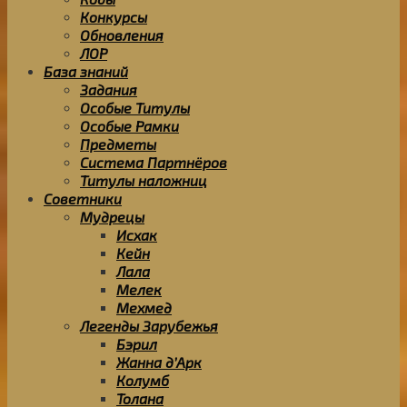
Конкурсы
Обновления
ЛОР
База знаний
Задания
Особые Титулы
Особые Рамки
Предметы
Система Партнёров
Титулы наложниц
Советники
Мудрецы
Исхак
Кейн
Лала
Мелек
Мехмед
Легенды Зарубежья
Бэрил
Жанна д’Арк
Колумб
Толана