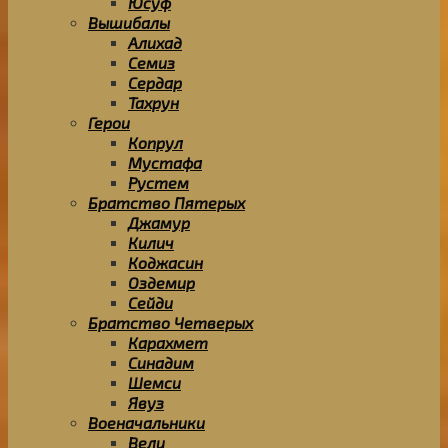
Юсуф
Вышибалы
Алихад
Семиз
Сердар
Тахрун
Герои
Копрул
Мустафа
Рустем
Братство Пятерых
Джамур
Килич
Коджасин
Оздемир
Сейди
Братство Четверых
Карахмет
Синадим
Шемси
Явуз
Военачальники
Вели