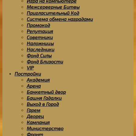
Игра на компьютере
Межсерверные Битвы
Пригласительный Код
Система обмена наградами
Промокод
Репутация
Советники
Наложницы
Наследники
Фонд Силы
Фонд Близости
VIP
Постройки
Академия
Арена
Банкетный двор
Башня Гадалки
Выход в Город
Гарем
Дворец
Кампания
Министерство
Фронт