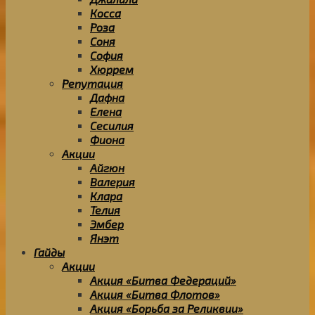
Косса
Роза
Соня
София
Хюррем
Репутация
Дафна
Елена
Сесилия
Фиона
Акции
Айгюн
Валерия
Клара
Телия
Эмбер
Янэт
Гайды
Акции
Акция «Битва Федераций»
Акция «Битва Флотов»
Акция «Борьба за Реликвии»