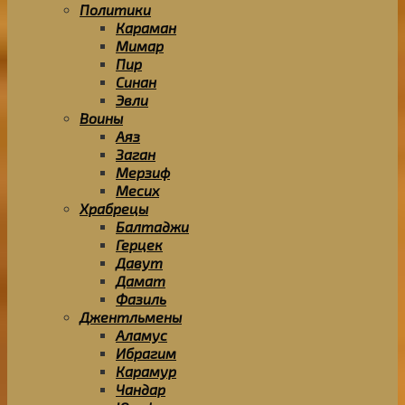
Политики
Караман
Мимар
Пир
Синан
Эвли
Воины
Аяз
Заган
Мерзиф
Месих
Храбрецы
Балтаджи
Герцек
Давут
Дамат
Фазиль
Джентльмены
Аламус
Ибрагим
Карамур
Чандар