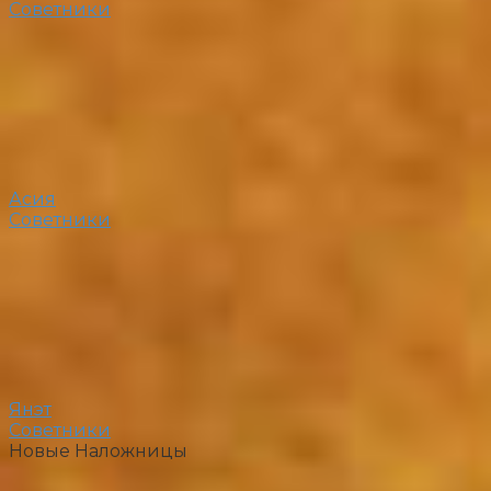
Советники
Асия
Советники
Янэт
Советники
Новые Наложницы