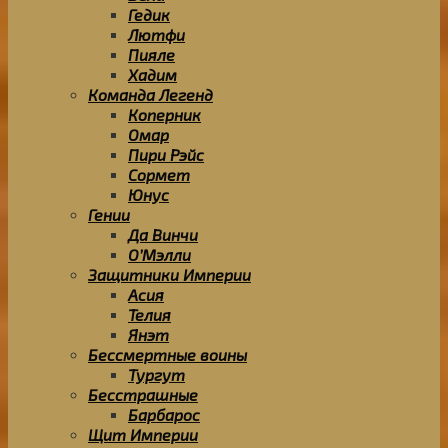
Гедик
Лютфи
Пияле
Хадим
Команда Легенд
Коперник
Омар
Пири Рэйс
Сормет
Юнус
Гении
Да Винчи
О’Мэлли
Защитники Империи
Асия
Телия
Янэт
Бессмертные воины
Тургут
Бесстрашные
Барбарос
Щит Империи