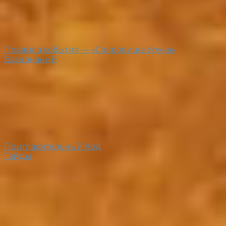
Правила события — «Сокровища Урука»
База знаний
Пригласительный Код
Гайды