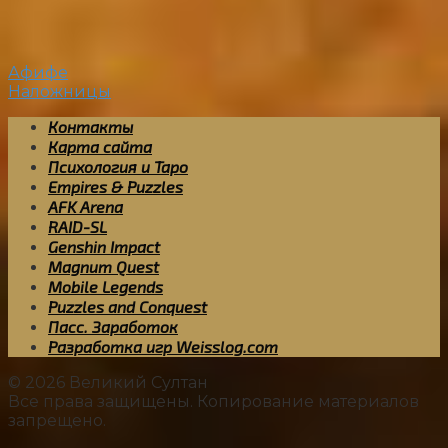
Афифе
Наложницы
Контакты
Карта сайта
Психология и Таро
Empires & Puzzles
AFK Arena
RAID-SL
Genshin Impact
Magnum Quest
Mobile Legends
Puzzles and Conquest
Пасс. Заработок
Разработка игр Weisslog.com
© 2026 Великий Султан
Все права защищены. Копирование материалов
запрещено.