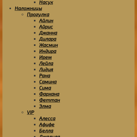
Насух
Наложницы
Прогулка
Айлин
Айрис
Джанна
Дилара
Жасмин
Индира
Ирем
Лейла
Лидия
Рана
Самина
Сима
Фархана
Феттан
Элма
VIP
Алесса
Афифе
Белла
Джалила