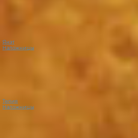
Янэт
Наложницы
Телия
Наложницы