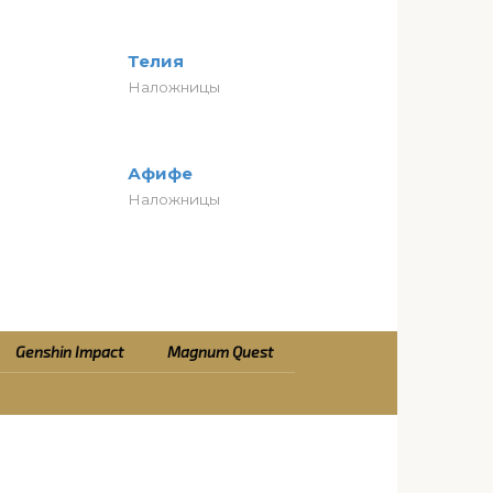
Телия
Наложницы
Афифе
Наложницы
Genshin Impact
Magnum Quest