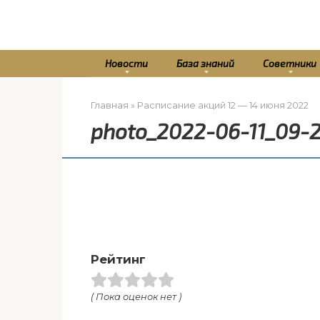
Перейти
к
контенту
Новости
База знаний
Советники
Главная
»
Расписание акций 12 — 14 июня 2022
photo_2022-06-11_09-
Рейтинг
( Пока оценок нет )