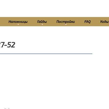
Наложницы
Гайды
Постройки
FAQ
Коды
27-52