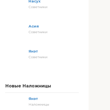
Насух
Советники
Асия
Советники
Янэт
Советники
Новые Наложницы
Янэт
Наложницы