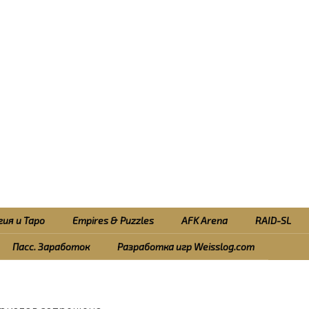
ия и Таро
Empires & Puzzles
AFK Arena
RAID-SL
Пасс. Заработок
Разработка игр Weisslog.com