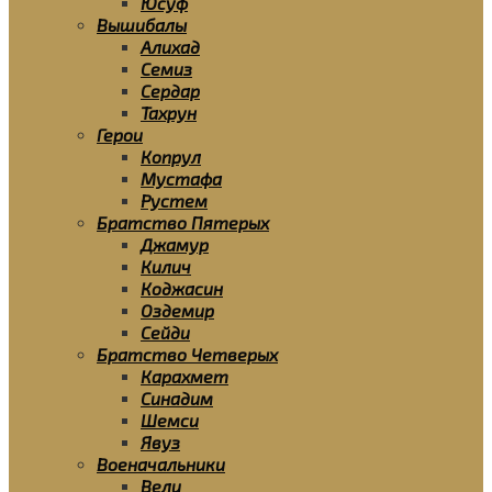
Юсуф
Вышибалы
Алихад
Семиз
Сердар
Тахрун
Герои
Копрул
Мустафа
Рустем
Братство Пятерых
Джамур
Килич
Коджасин
Оздемир
Сейди
Братство Четверых
Карахмет
Синадим
Шемси
Явуз
Военачальники
Вели