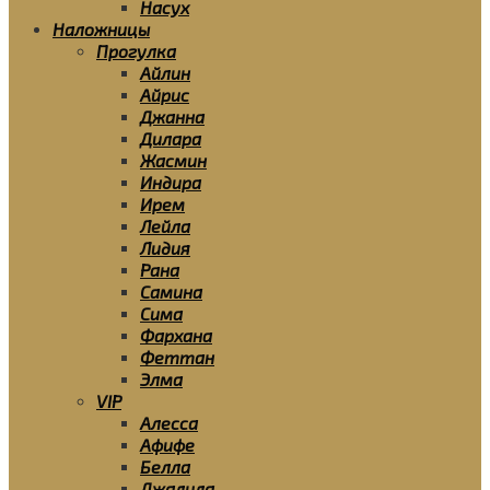
Насух
Наложницы
Прогулка
Айлин
Айрис
Джанна
Дилара
Жасмин
Индира
Ирем
Лейла
Лидия
Рана
Самина
Сима
Фархана
Феттан
Элма
VIP
Алесса
Афифе
Белла
Джалила