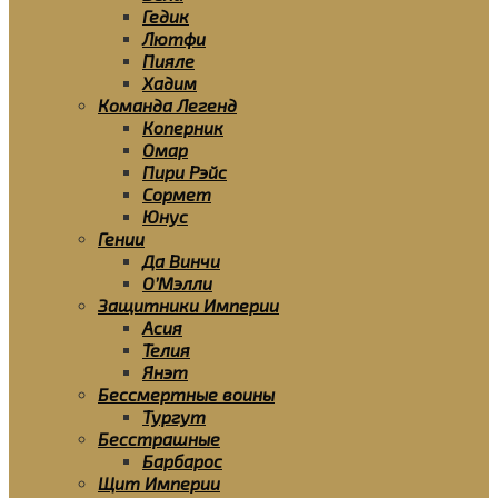
Гедик
Лютфи
Пияле
Хадим
Команда Легенд
Коперник
Омар
Пири Рэйс
Сормет
Юнус
Гении
Да Винчи
О’Мэлли
Защитники Империи
Асия
Телия
Янэт
Бессмертные воины
Тургут
Бесстрашные
Барбарос
Щит Империи