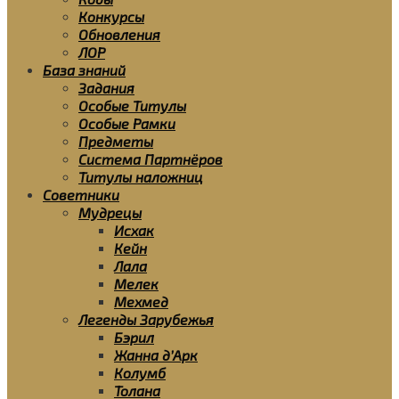
Конкурсы
Обновления
ЛОР
База знаний
Задания
Особые Титулы
Особые Рамки
Предметы
Система Партнёров
Титулы наложниц
Советники
Мудрецы
Исхак
Кейн
Лала
Мелек
Мехмед
Легенды Зарубежья
Бэрил
Жанна д’Арк
Колумб
Толана