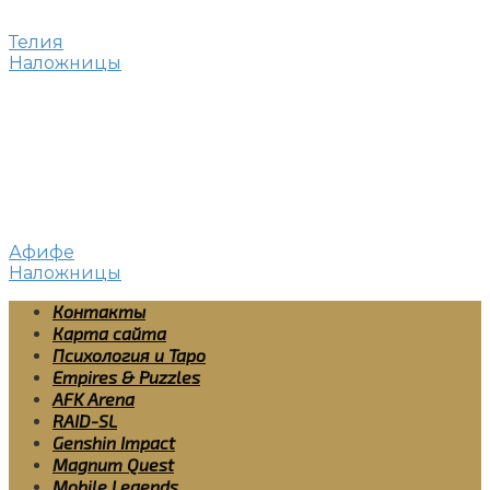
Телия
Наложницы
Афифе
Наложницы
Контакты
Карта сайта
Психология и Таро
Empires & Puzzles
AFK Arena
RAID-SL
Genshin Impact
Magnum Quest
Mobile Legends