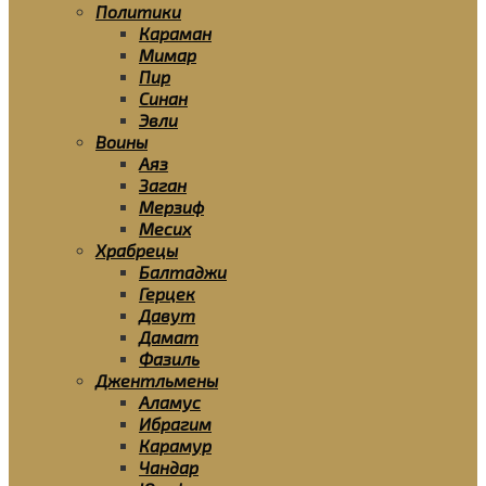
Политики
Караман
Мимар
Пир
Синан
Эвли
Воины
Аяз
Заган
Мерзиф
Месих
Храбрецы
Балтаджи
Герцек
Давут
Дамат
Фазиль
Джентльмены
Аламус
Ибрагим
Карамур
Чандар