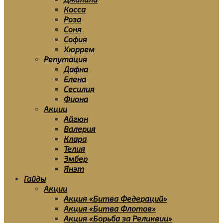
Косса
Роза
Соня
София
Хюррем
Репутация
Дафна
Елена
Сесилия
Фиона
Акции
Айгюн
Валерия
Клара
Телия
Эмбер
Янэт
Гайды
Акции
Акция «Битва Федераций»
Акция «Битва Флотов»
Акция «Борьба за Реликвии»