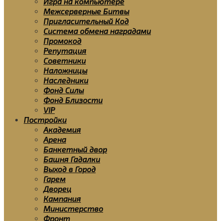
Игра на компьютере
Межсерверные Битвы
Пригласительный Код
Система обмена наградами
Промокод
Репутация
Советники
Наложницы
Наследники
Фонд Силы
Фонд Близости
VIP
Постройки
Академия
Арена
Банкетный двор
Башня Гадалки
Выход в Город
Гарем
Дворец
Кампания
Министерство
Фронт