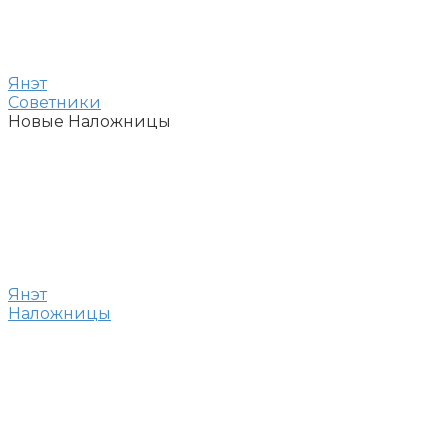
Янэт
Советники
Новые Наложницы
Янэт
Наложницы