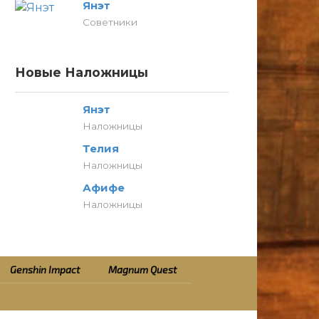
Янэт
Советники
Новые Наложницы
Янэт
Наложницы
Телия
Наложницы
Афифе
Наложницы
Genshin Impact
Magnum Quest