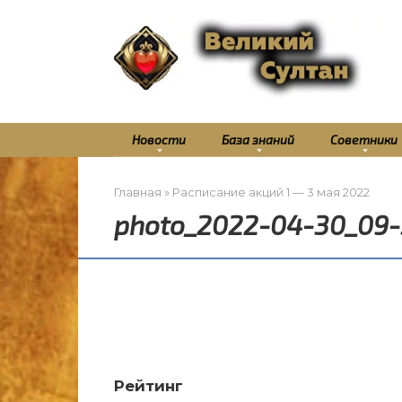
Перейти
к
контенту
Новости
База знаний
Советники
Главная
»
Расписание акций 1 — 3 мая 2022
photo_2022-04-30_09-
Рейтинг