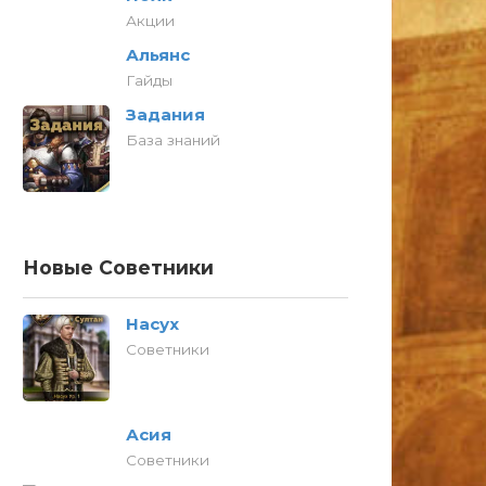
Акции
Альянс
Гайды
Задания
База знаний
Новые Советники
Насух
Советники
Асия
Советники