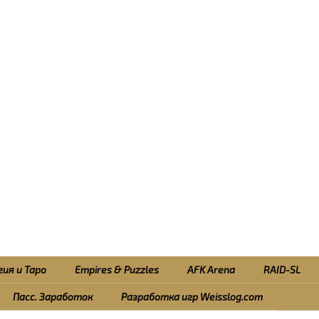
ия и Таро
Empires & Puzzles
AFK Arena
RAID-SL
Пасс. Заработок
Разработка игр Weisslog.com