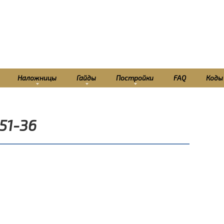
Наложницы
Гайды
Постройки
FAQ
Коды
51-36