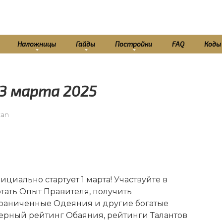
Наложницы
Гайды
Постройки
FAQ
Коды
 3 марта 2025
tan
циально стартует 1 марта! Участвуйте в
отать Опыт Правителя, получить
граниченные Одеяния и другие богатые
ерный рейтинг Обаяния, рейтинги Талантов