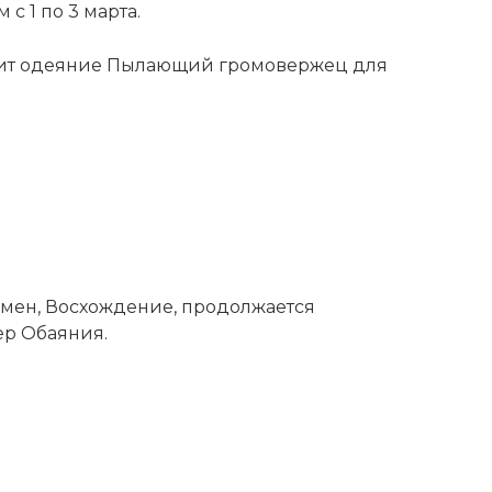
с 1 по 3 марта.
чит одеяние Пылающий громовержец для
бмен, Восхождение, продолжается
ер Обаяния.