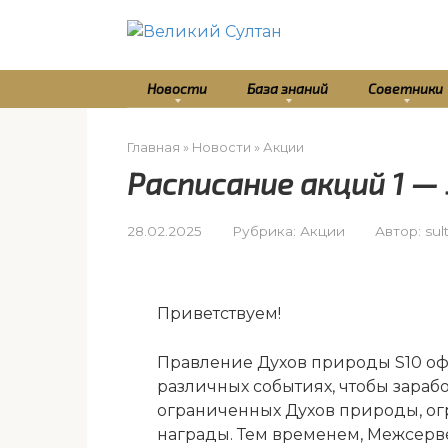
Перейти
к
контенту
Новости
База знаний
Советники
Главная
»
Новости
»
Акции
Расписание акций 1 —
28.02.2025
Рубрика:
Акции
Автор:
sul
Приветствуем!
Правление Духов природы S10 офи
различных событиях, чтобы зараб
ограниченных Духов природы, о
награды. Тем временем, Межсерв