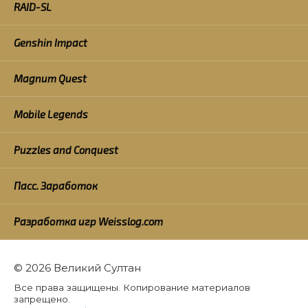
RAID-SL
Genshin Impact
Magnum Quest
Mobile Legends
Puzzles and Conquest
Пасс. Заработок
Разработка игр Weisslog.com
© 2026 Великий Султан
Все права защищены. Копирование материалов
запрещено.