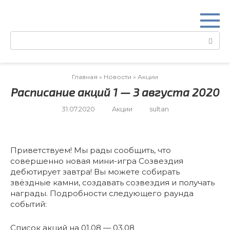
Перейти
к
контенту
Поиск:
Главная
»
Новости
»
Акции
Расписание акций 1 — 3 августа 2020
31.07.2020
Акции
sultan
Приветствуем! Мы рады сообщить, что
совершенно новая мини-игра Созвездия
дебютирует завтра! Вы можете собирать
звёздные камни, создавать созвездия и получать
награды. Подробности следующего раунда
событий:
Список акций на 01.08 — 03.08