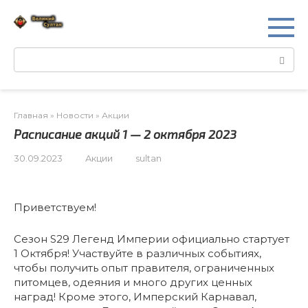
Перейти
к
контенту
Поиск:
Главная
»
Новости
»
Акции
Расписание акций 1 — 2 октября 2023
30.09.2023
Акции
sultan
Приветствуем!
Сезон S29 Легенд Империи официально стартует
1 Октября! Участвуйте в различных событиях,
чтобы получить опыт правителя, ограниченных
питомцев, одеяния и много других ценных
наград! Кроме этого, Имперский Карнавал,