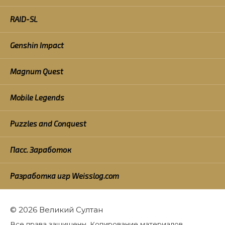
RAID-SL
Genshin Impact
Magnum Quest
Mobile Legends
Puzzles and Conquest
Пасс. Заработок
Разработка игр Weisslog.com
© 2026 Великий Султан
Все права защищены. Копирование материалов