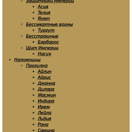
Защитники Империи
Асия
Телия
Янэт
Бессмертные воины
Тургут
Бесстрашные
Барбарос
Щит Империи
Насух
Наложницы
Прогулка
Айлин
Айрис
Джанна
Дилара
Жасмин
Индира
Ирем
Лейла
Лидия
Рана
Самина