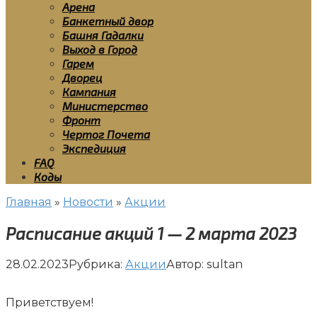
Арена
Банкетный двор
Башня Гадалки
Выход в Город
Гарем
Дворец
Кампания
Министерство
Фронт
Чертог Почета
Экспедиция
FAQ
Коды
Главная
»
Новости
»
Акции
Расписание акций 1 — 2 марта 2023
28.02.2023
Рубрика:
Акции
Автор:
sultan
Приветствуем!