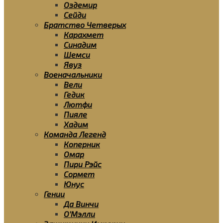
Оздемир
Сейди
Братство Четверых
Карахмет
Синадим
Шемси
Явуз
Военачальники
Вели
Гедик
Лютфи
Пияле
Хадим
Команда Легенд
Коперник
Омар
Пири Рэйс
Сормет
Юнус
Гении
Да Винчи
О’Мэлли