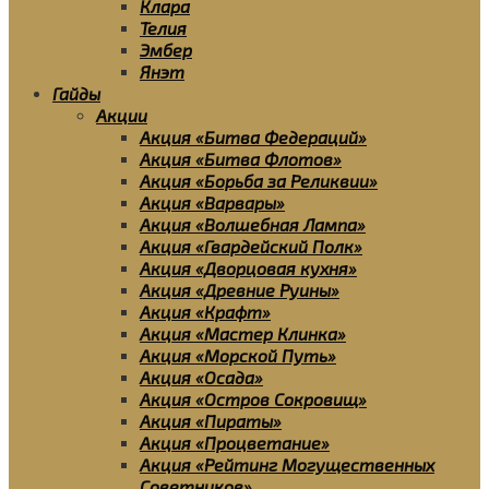
Клара
Телия
Эмбер
Янэт
Гайды
Акции
Акция «Битва Федераций»
Акция «Битва Флотов»
Акция «Борьба за Реликвии»
Акция «Варвары»
Акция «Волшебная Лампа»
Акция «Гвардейский Полк»
Акция «Дворцовая кухня»
Акция «Древние Руины»
Акция «Крафт»
Акция «Мастер Клинка»
Акция «Морской Путь»
Акция «Осада»
Акция «Остров Сокровищ»
Акция «Пираты»
Акция «Процветание»
Акция «Рейтинг Могущественных
Советников»