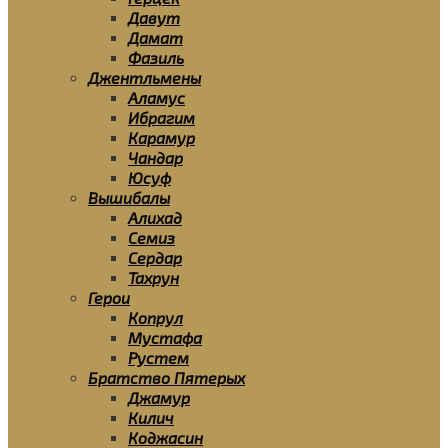
Давут
Дамат
Фазиль
Джентльмены
Аламус
Ибрагим
Карамур
Чандар
Юсуф
Вышибалы
Алихад
Семиз
Сердар
Тахрун
Герои
Копрул
Мустафа
Рустем
Братство Пятерых
Джамур
Килич
Коджасин