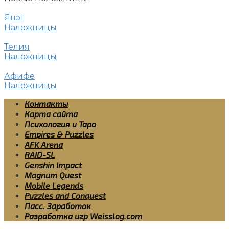
Янэт
Наложницы
Телия
Наложницы
Афифе
Наложницы
Контакты
Карта сайта
Психология и Таро
Empires & Puzzles
AFK Arena
RAID-SL
Genshin Impact
Magnum Quest
Mobile Legends
Puzzles and Conquest
Пасс. Заработок
Разработка игр Weisslog.com