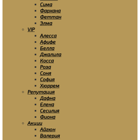
Сима
Фархана
Феттан
Элма
VIP
Алесса
Афифе
Белла
Джалила
Косса
Роза
Соня
София
Хюррем
Репутация
Дафна
Елена
Сесилия
Фиона
Акции
Айгюн
Валерия