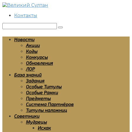
Перейти
к
Контакты
контенту
Поиск:
Новости
Акции
Коды
Конкурсы
Обновления
ЛОР
База знаний
Задания
Особые Титулы
Особые Рамки
Предметы
Система Партнёров
Титулы наложниц
Советники
Мудрецы
Исхак