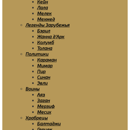
Кейн
Лала
Мелек
Мехмед
Легенды Зарубежья
Бэрил
Жанна д’Арк
Колумб
Толана
Политики
Караман
Мимар
Пир
Синан
Эвли
Воины
Аяз
Заган
Мерзиф
Месих
Храбрецы
Балтаджи
Герцек