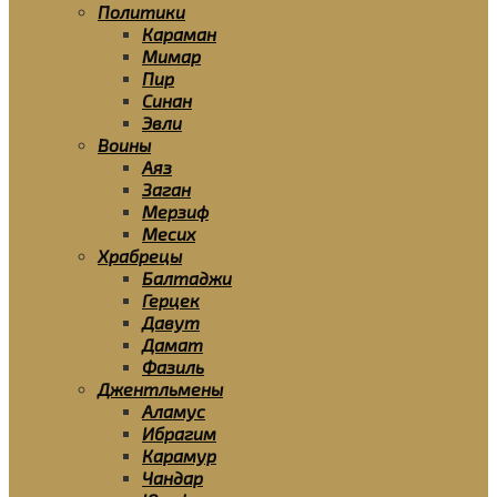
Политики
Караман
Мимар
Пир
Синан
Эвли
Воины
Аяз
Заган
Мерзиф
Месих
Храбрецы
Балтаджи
Герцек
Давут
Дамат
Фазиль
Джентльмены
Аламус
Ибрагим
Карамур
Чандар