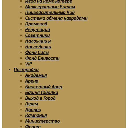
Игра на компьютере
Межсерверные Битвы
Пригласительный Код
Система обмена наградами
Промокод
Репутация
Советники
Наложницы
Наследники
Фонд Силы
Фонд Близости
VIP
Постройки
Академия
Арена
Банкетный двор
Башня Гадалки
Выход в Город
Гарем
Дворец
Кампания
Министерство
Фронт