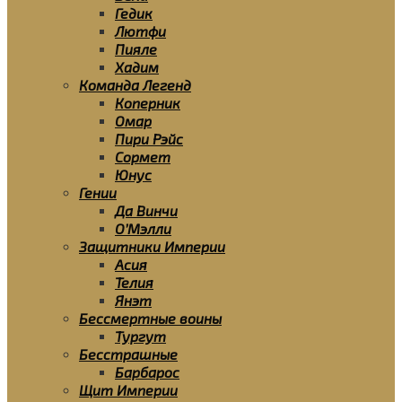
Гедик
Лютфи
Пияле
Хадим
Команда Легенд
Коперник
Омар
Пири Рэйс
Сормет
Юнус
Гении
Да Винчи
О’Мэлли
Защитники Империи
Асия
Телия
Янэт
Бессмертные воины
Тургут
Бесстрашные
Барбарос
Щит Империи