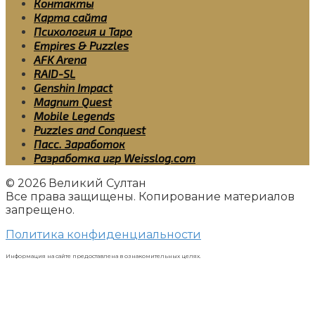
Контакты
Карта сайта
Психология и Таро
Empires & Puzzles
AFK Arena
RAID-SL
Genshin Impact
Magnum Quest
Mobile Legends
Puzzles and Conquest
Пасс. Заработок
Разработка игр Weisslog.com
© 2026 Великий Султан
Все права защищены. Копирование материалов
запрещено.
Политика конфиденциальности
Информация на сайте предоставлена в ознакомительных целях.