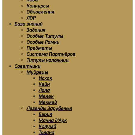
Конкурсы
Обновления
ЛОР
База знаний
Задания
Особые Титулы
Особые Рамки
Предметы
Система Партнёров
Титулы наложниц
Советники
Мудрецы
Исхак
Кейн
Лала
Мелек
Мехмед
Легенды Зарубежья
Бэрил
Жанна д’Арк
Колумб
Толана