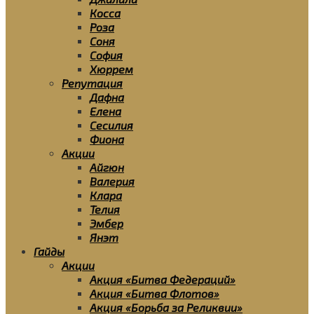
Косса
Роза
Соня
София
Хюррем
Репутация
Дафна
Елена
Сесилия
Фиона
Акции
Айгюн
Валерия
Клара
Телия
Эмбер
Янэт
Гайды
Акции
Акция «Битва Федераций»
Акция «Битва Флотов»
Акция «Борьба за Реликвии»