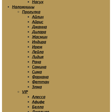
Насух
Наложницы
Прогулка
Айлин
Айрис
Джанна
Дилара
Жасмин
Индира
Ирем
Лейла
Лидия
Рана
Самина
Сима
Фархана
Феттан
Элма
VIP
Алесса
Афифе
Белла
Джалила