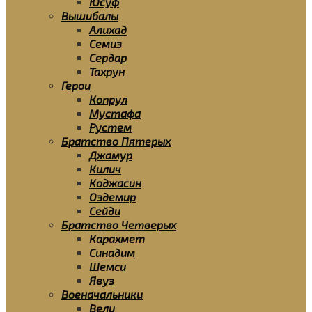
Юсуф
Вышибалы
Алихад
Семиз
Сердар
Тахрун
Герои
Копрул
Мустафа
Рустем
Братство Пятерых
Джамур
Килич
Коджасин
Оздемир
Сейди
Братство Четверых
Карахмет
Синадим
Шемси
Явуз
Военачальники
Вели