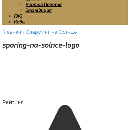
Чертог Почета
Экспедиция
FAQ
Коды
Главная
»
Спарринг на Солнце
sparing-na-solnce-logo
Рейтинг