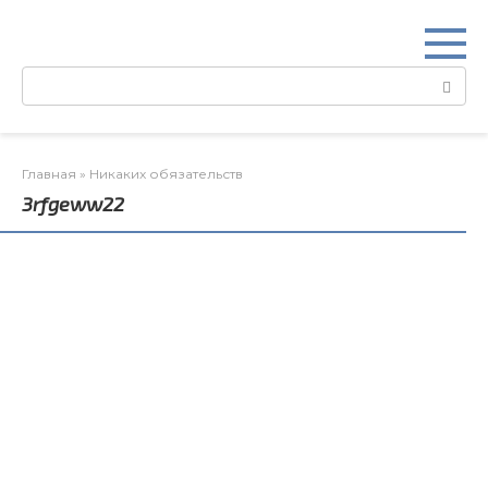
Перейти
к
контенту
Поиск:
Главная
»
Никаких обязательств
3rfgeww22