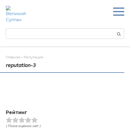
Перейти
к
контенту
Поиск:
Главная
»
Репутация
reputation-3
Рейтинг
( Пока оценок нет )