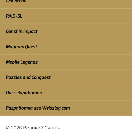
AFK Arena
RAID-SL
Genshin Impact
Magnum Quest
Mobile Legends
Puzzles and Conquest
Пасс. Заработок
Разработка игр Weisslog.com
© 2026 Великий Султан