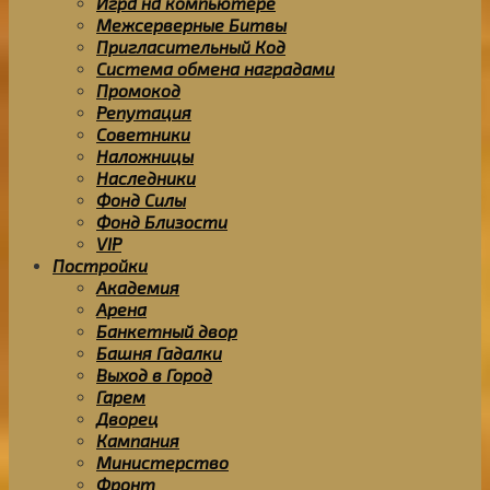
Игра на компьютере
Межсерверные Битвы
Пригласительный Код
Система обмена наградами
Промокод
Репутация
Советники
Наложницы
Наследники
Фонд Силы
Фонд Близости
VIP
Постройки
Академия
Арена
Банкетный двор
Башня Гадалки
Выход в Город
Гарем
Дворец
Кампания
Министерство
Фронт