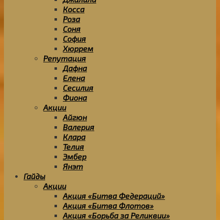
Косса
Роза
Соня
София
Хюррем
Репутация
Дафна
Елена
Сесилия
Фиона
Акции
Айгюн
Валерия
Клара
Телия
Эмбер
Янэт
Гайды
Акции
Акция «Битва Федераций»
Акция «Битва Флотов»
Акция «Борьба за Реликвии»