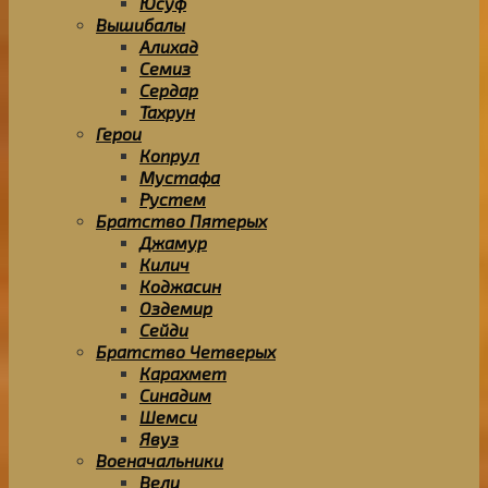
Юсуф
Вышибалы
Алихад
Семиз
Сердар
Тахрун
Герои
Копрул
Мустафа
Рустем
Братство Пятерых
Джамур
Килич
Коджасин
Оздемир
Сейди
Братство Четверых
Карахмет
Синадим
Шемси
Явуз
Военачальники
Вели