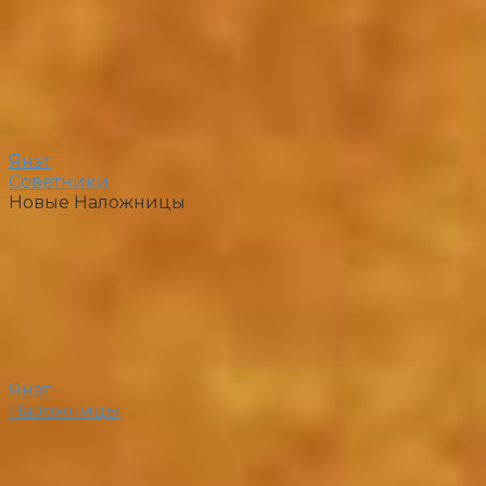
Янэт
Советники
Новые Наложницы
Янэт
Наложницы