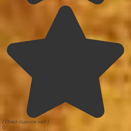
( Пока оценок нет )
0