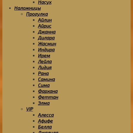
Насух
Наложницы
Прогулка
Айлин
Айрис
Джанна
Дилара
Жасмин
Индира
Ирем
Лейла
Лидия
Рана
Самина
Сима
Фархана
Феттан
Элма
VIP
Алесса
Афифе
Белла
Джалила