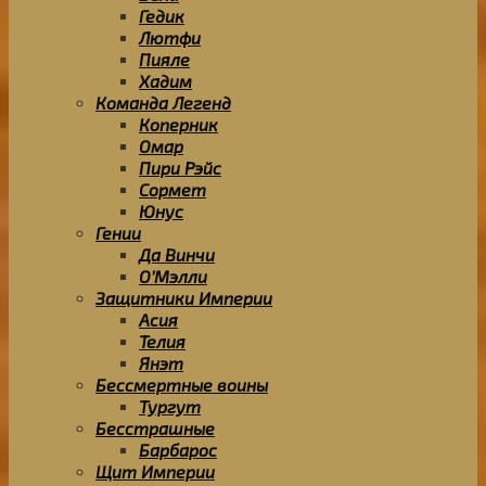
Гедик
Лютфи
Пияле
Хадим
Команда Легенд
Коперник
Омар
Пири Рэйс
Сормет
Юнус
Гении
Да Винчи
О’Мэлли
Защитники Империи
Асия
Телия
Янэт
Бессмертные воины
Тургут
Бесстрашные
Барбарос
Щит Империи