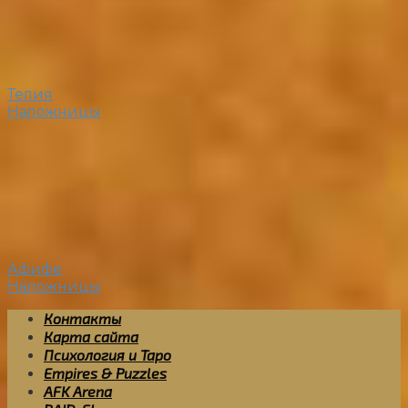
Телия
Наложницы
Афифе
Наложницы
Контакты
Карта сайта
Психология и Таро
Empires & Puzzles
AFK Arena