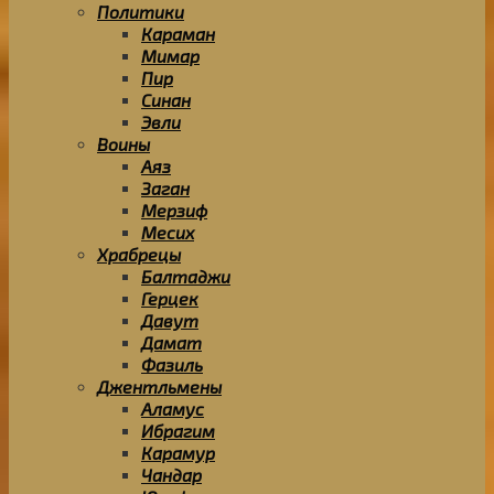
Политики
Караман
Мимар
Пир
Синан
Эвли
Воины
Аяз
Заган
Мерзиф
Месих
Храбрецы
Балтаджи
Герцек
Давут
Дамат
Фазиль
Джентльмены
Аламус
Ибрагим
Карамур
Чандар