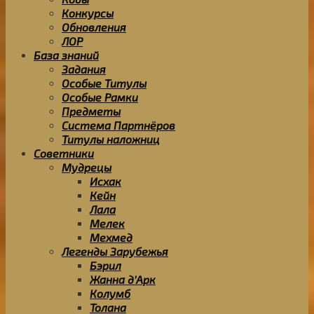
Конкурсы
Обновления
ЛОР
База знаний
Задания
Особые Титулы
Особые Рамки
Предметы
Система Партнёров
Титулы наложниц
Советники
Мудрецы
Исхак
Кейн
Лала
Мелек
Мехмед
Легенды Зарубежья
Бэрил
Жанна д’Арк
Колумб
Толана