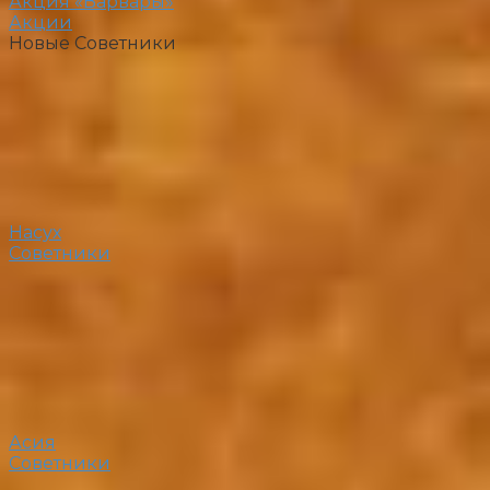
Акция «Варвары»
Акции
Новые Советники
Насух
Советники
Асия
Советники