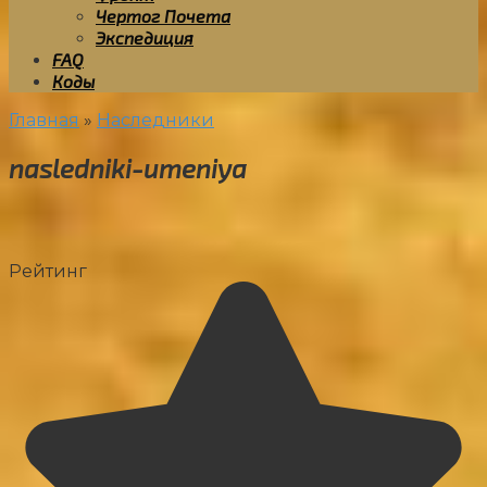
Чертог Почета
Экспедиция
FAQ
Коды
Главная
»
Наследники
nasledniki-umeniya
Рейтинг