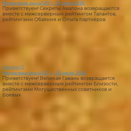
Расписание акций 29 — 31 июля 2026
Приветствуем! Секреты Авалона возвращаются
вместе с межсерверным рейтингом Талантов,
рейтингами Обаяния и Опыта партнёров
Акции
0
Расписание акций 25 — 28 июля 2026
Приветствуем! Великая Гавань возвращается
вместе с межсерверным рейтингом Близости,
рейтингами Могущественных советников и
Боевых