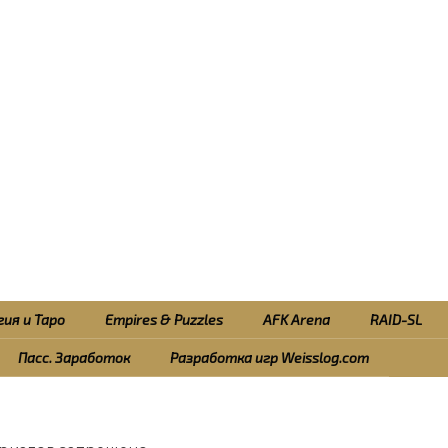
ия и Таро
Empires & Puzzles
AFK Arena
RAID-SL
Пасс. Заработок
Разработка игр Weisslog.com