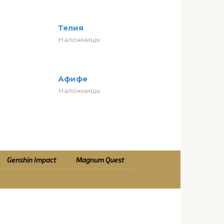
Телия
Наложницы
Афифе
Наложницы
Genshin Impact
Magnum Quest