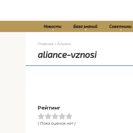
Перейти
к
контенту
Новости
База знаний
Советники
Главная
»
Альянс
aliance-vznosi
Рейтинг
( Пока оценок нет )