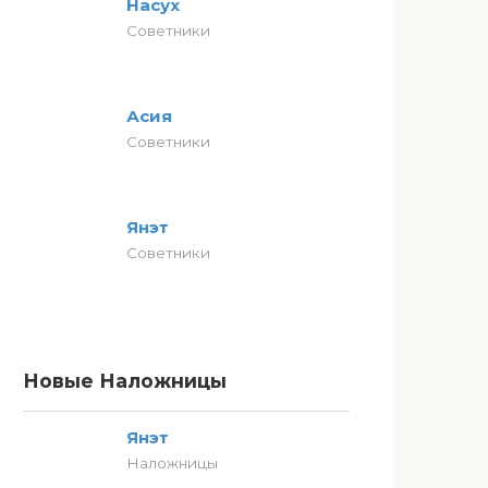
Насух
Советники
Асия
Советники
Янэт
Советники
Новые Наложницы
Янэт
Наложницы