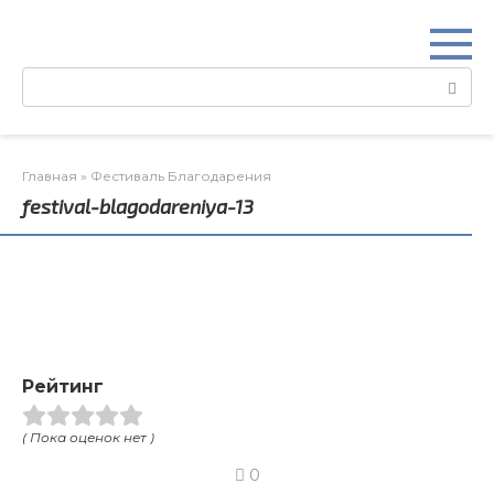
Перейти
к
контенту
Поиск:
Главная
»
Фестиваль Благодарения
festival-blagodareniya-13
Рейтинг
( Пока оценок нет )
0