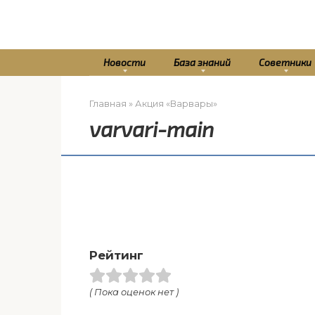
Перейти
к
контенту
Новости
База знаний
Советники
Главная
»
Акция «Варвары»
varvari-main
Рейтинг
( Пока оценок нет )