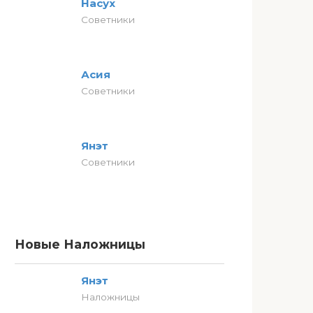
Насух
Советники
Асия
Советники
Янэт
Советники
Новые Наложницы
Янэт
Наложницы