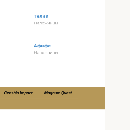
Телия
Наложницы
Афифе
Наложницы
Genshin Impact
Magnum Quest