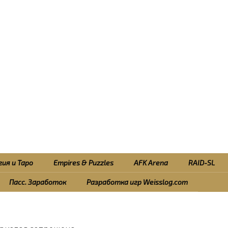
ия и Таро
Empires & Puzzles
AFK Arena
RAID-SL
Пасс. Заработок
Разработка игр Weisslog.com