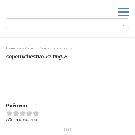
Перейти
к
контенту
Поиск:
Главная
»
Акция «Соперничество»
sopernichestvo-reiting-8
Рейтинг
( Пока оценок нет )
0