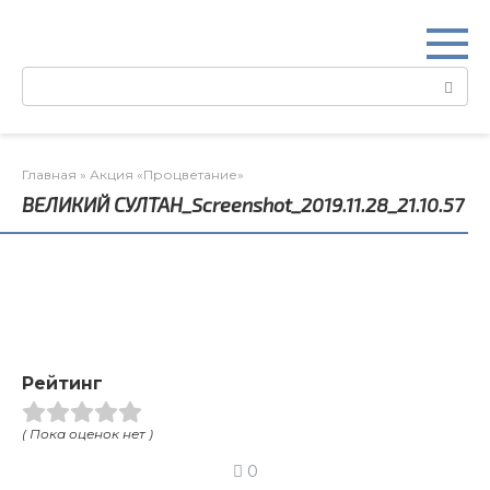
Перейти
к
контенту
Поиск:
Главная
»
Акция «Процветание»
ВЕЛИКИЙ СУЛТАН_Screenshot_2019.11.28_21.10.57
Рейтинг
( Пока оценок нет )
0