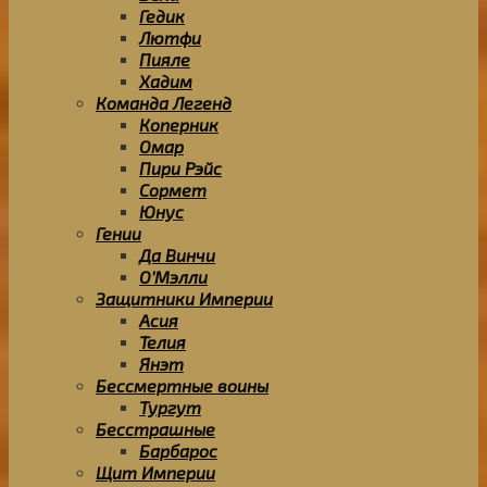
Гедик
Лютфи
Пияле
Хадим
Команда Легенд
Коперник
Омар
Пири Рэйс
Сормет
Юнус
Гении
Да Винчи
О’Мэлли
Защитники Империи
Асия
Телия
Янэт
Бессмертные воины
Тургут
Бесстрашные
Барбарос
Щит Империи