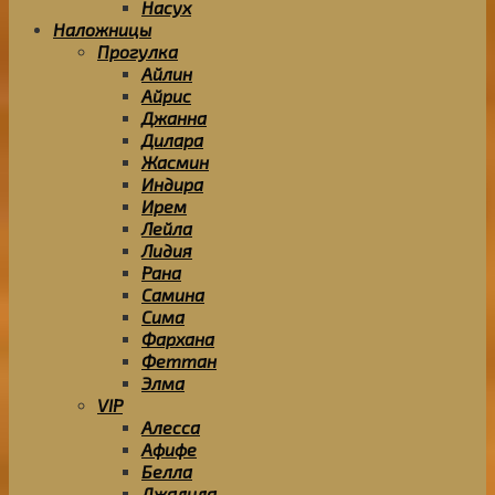
Насух
Наложницы
Прогулка
Айлин
Айрис
Джанна
Дилара
Жасмин
Индира
Ирем
Лейла
Лидия
Рана
Самина
Сима
Фархана
Феттан
Элма
VIP
Алесса
Афифе
Белла
Джалила