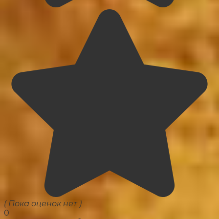
( Пока оценок нет )
0