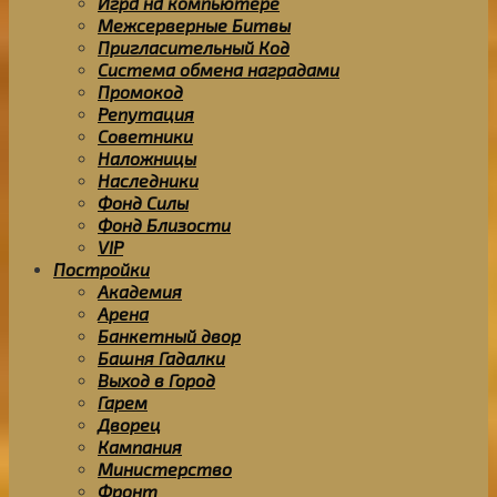
Игра на компьютере
Межсерверные Битвы
Пригласительный Код
Система обмена наградами
Промокод
Репутация
Советники
Наложницы
Наследники
Фонд Силы
Фонд Близости
VIP
Постройки
Академия
Арена
Банкетный двор
Башня Гадалки
Выход в Город
Гарем
Дворец
Кампания
Министерство
Фронт