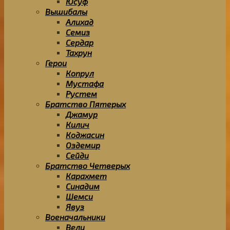
Юсуф
Вышибалы
Алихад
Семиз
Сердар
Тахрун
Герои
Копрул
Мустафа
Рустем
Братство Пятерых
Джамур
Килич
Коджасин
Оздемир
Сейди
Братство Четверых
Карахмет
Синадим
Шемси
Явуз
Военачальники
Вели