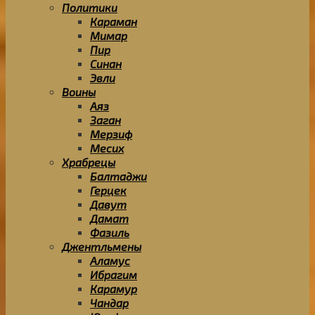
Политики
Караман
Мимар
Пир
Синан
Эвли
Воины
Аяз
Заган
Мерзиф
Месих
Храбрецы
Балтаджи
Герцек
Давут
Дамат
Фазиль
Джентльмены
Аламус
Ибрагим
Карамур
Чандар