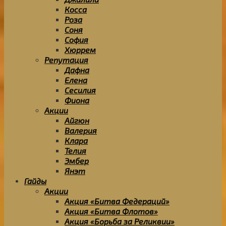
Косса
Роза
Соня
София
Хюррем
Репутация
Дафна
Елена
Сесилия
Фиона
Акции
Айгюн
Валерия
Клара
Телия
Эмбер
Янэт
Гайды
Акции
Акция «Битва Федераций»
Акция «Битва Флотов»
Акция «Борьба за Реликвии»