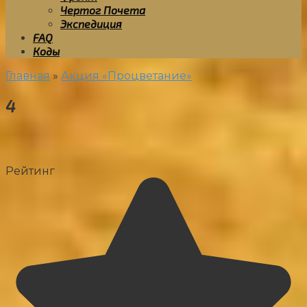
Чертог Почета
Экспедиция
FAQ
Коды
Главная
»
Акция «Процветание»
4
Рейтинг