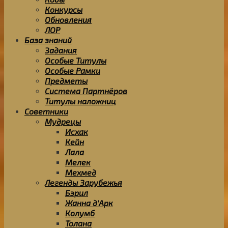
Конкурсы
Обновления
ЛОР
База знаний
Задания
Особые Титулы
Особые Рамки
Предметы
Система Партнёров
Титулы наложниц
Советники
Мудрецы
Исхак
Кейн
Лала
Мелек
Мехмед
Легенды Зарубежья
Бэрил
Жанна д’Арк
Колумб
Толана