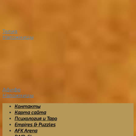
Телия
Наложницы
Афифе
Наложницы
Контакты
Карта сайта
Психология и Таро
Empires & Puzzles
AFK Arena