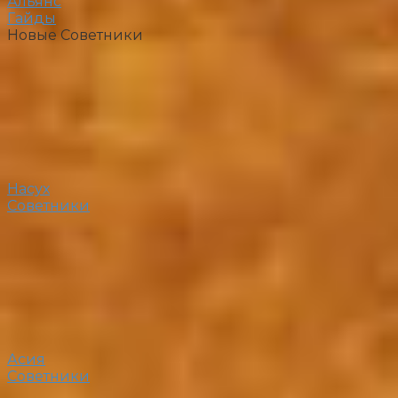
Альянс
Гайды
Новые Советники
Насух
Советники
Асия
Советники