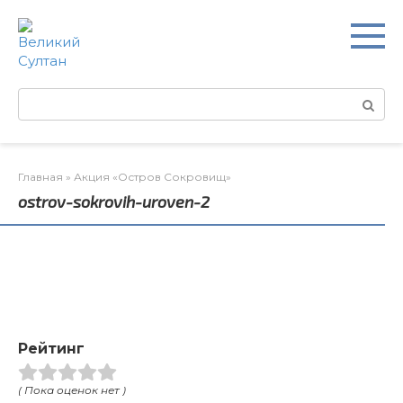
Перейти
к
контенту
Поиск:
Главная
»
Акция «Остров Сокровищ»
ostrov-sokrovih-uroven-2
Рейтинг
( Пока оценок нет )