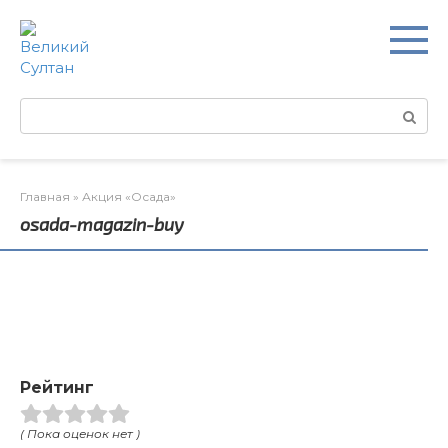
Перейти
к
контенту
Поиск:
Главная
»
Акция «Осада»
osada-magazin-buy
Рейтинг
( Пока оценок нет )