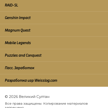
RAID-SL
Genshin Impact
Magnum Quest
Mobile Legends
Puzzles and Conquest
Пасс. Заработок
Разработка игр Weisslog.com
© 2026 Великий Султан
Все права защищены. Копирование материалов
запрещено.