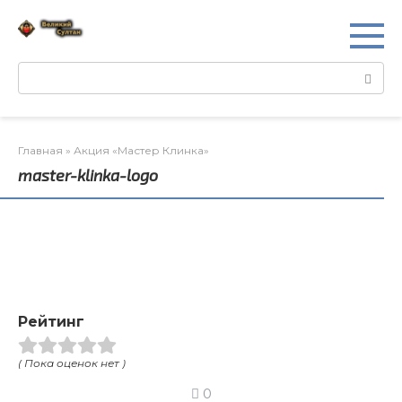
Перейти
к
контенту
Поиск:
Главная
»
Акция «Мастер Клинка»
master-klinka-logo
Рейтинг
( Пока оценок нет )
0