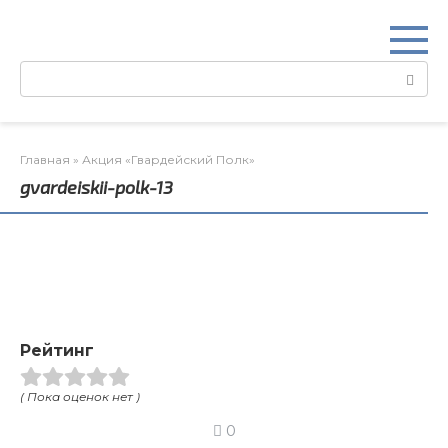
Перейти
к
контенту
Поиск:
Главная
»
Акция «Гвардейский Полк»
gvardeiskii-polk-13
Рейтинг
( Пока оценок нет )
0