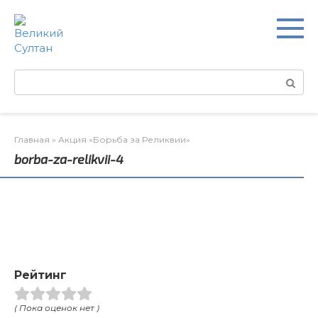
Перейти
к
контенту
Поиск:
Главная
»
Акция «Борьба за Реликвии»
borba-za-relikvii-4
Рейтинг
( Пока оценок нет )