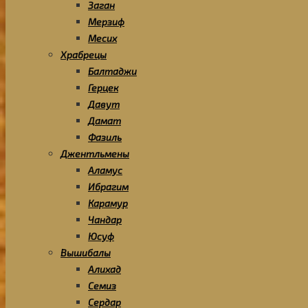
Заган
Мерзиф
Месих
Храбрецы
Балтаджи
Герцек
Давут
Дамат
Фазиль
Джентльмены
Аламус
Ибрагим
Карамур
Чандар
Юсуф
Вышибалы
Алихад
Семиз
Сердар