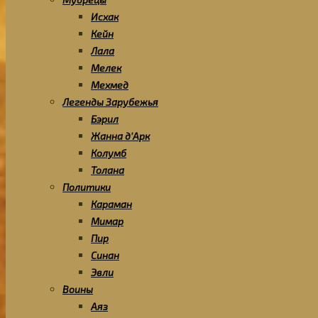
Исхак
Кейн
Лала
Мелек
Мехмед
Легенды Зарубежья
Бэрил
Жанна д’Арк
Колумб
Толана
Политики
Караман
Мимар
Пир
Синан
Эвли
Воины
Аяз