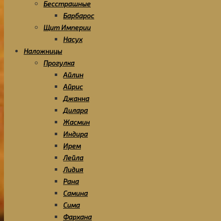
Бесстрашные
Барбарос
Щит Империи
Насух
Наложницы
Прогулка
Айлин
Айрис
Джанна
Дилара
Жасмин
Индира
Ирем
Лейла
Лидия
Рана
Самина
Сима
Фархана