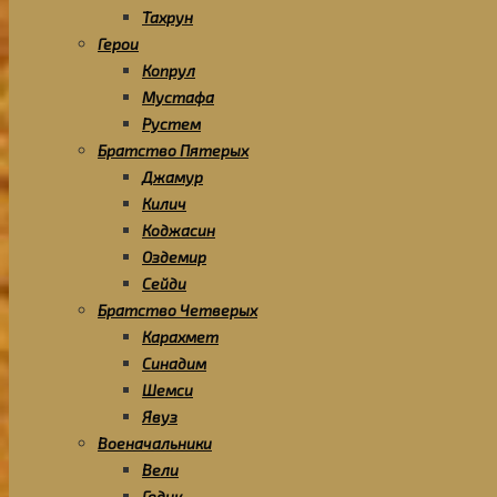
Тахрун
Герои
Копрул
Мустафа
Рустем
Братство Пятерых
Джамур
Килич
Коджасин
Оздемир
Сейди
Братство Четверых
Карахмет
Синадим
Шемси
Явуз
Военачальники
Вели
Гедик