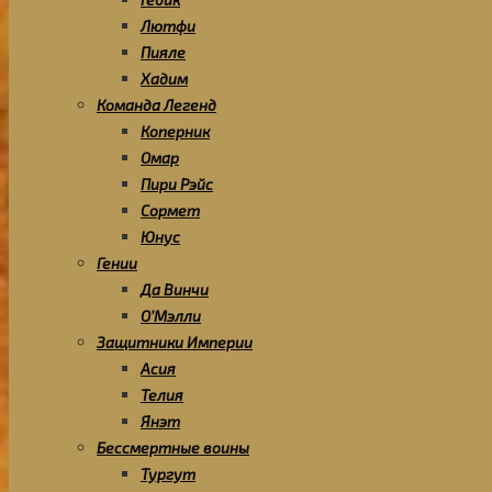
Лютфи
Пияле
Хадим
Команда Легенд
Коперник
Омар
Пири Рэйс
Сормет
Юнус
Гении
Да Винчи
О’Мэлли
Защитники Империи
Асия
Телия
Янэт
Бессмертные воины
Тургут