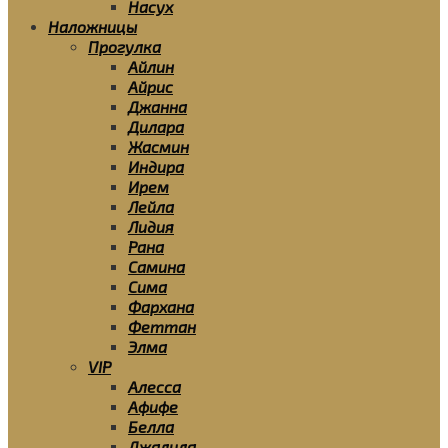
Насух
Наложницы
Прогулка
Айлин
Айрис
Джанна
Дилара
Жасмин
Индира
Ирем
Лейла
Лидия
Рана
Самина
Сима
Фархана
Феттан
Элма
VIP
Алесса
Афифе
Белла
Джалила