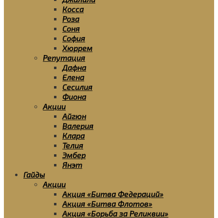
Косса
Роза
Соня
София
Хюррем
Репутация
Дафна
Елена
Сесилия
Фиона
Акции
Айгюн
Валерия
Клара
Телия
Эмбер
Янэт
Гайды
Акции
Акция «Битва Федераций»
Акция «Битва Флотов»
Акция «Борьба за Реликвии»