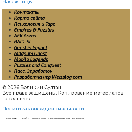
Наложницы
Контакты
Карта сайта
Психология и Таро
Empires & Puzzles
AFK Arena
RAID-SL
Genshin Impact
Magnum Quest
Mobile Legends
Puzzles and Conquest
Пасс. Заработок
Разработка игр Weisslog.com
© 2026 Великий Султан
Все права защищены. Копирование материалов
запрещено.
Политика конфиденциальности
Информация на сайте предоставлена в ознакомительных целях.