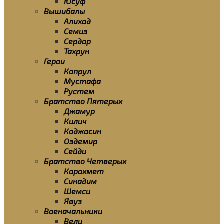
Юсуф
Вышибалы
Алихад
Семиз
Сердар
Тахрун
Герои
Копрул
Мустафа
Рустем
Братство Пятерых
Джамур
Килич
Коджасин
Оздемир
Сейди
Братство Четверых
Карахмет
Синадим
Шемси
Явуз
Военачальники
Вели