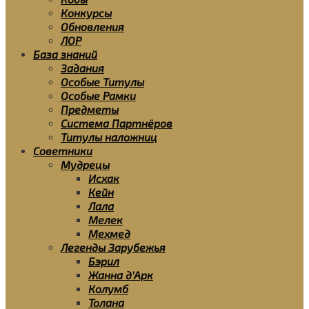
Конкурсы
Обновления
ЛОР
База знаний
Задания
Особые Титулы
Особые Рамки
Предметы
Система Партнёров
Титулы наложниц
Советники
Мудрецы
Исхак
Кейн
Лала
Мелек
Мехмед
Легенды Зарубежья
Бэрил
Жанна д’Арк
Колумб
Толана