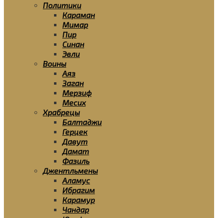
Политики
Караман
Мимар
Пир
Синан
Эвли
Воины
Аяз
Заган
Мерзиф
Месих
Храбрецы
Балтаджи
Герцек
Давут
Дамат
Фазиль
Джентльмены
Аламус
Ибрагим
Карамур
Чандар