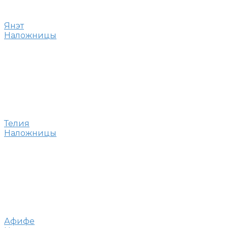
Янэт
Наложницы
Телия
Наложницы
Афифе