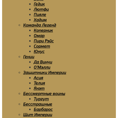
Гедик
Лютфи
Пияле
Хадим
Команда Легенд
Коперник
Омар
Пири Рэйс
Сормет
Юнус
Гении
Да Винчи
О’Мэлли
Защитники Империи
Асия
Телия
Янэт
Бессмертные воины
Тургут
Бесстрашные
Барбарос
Щит Империи