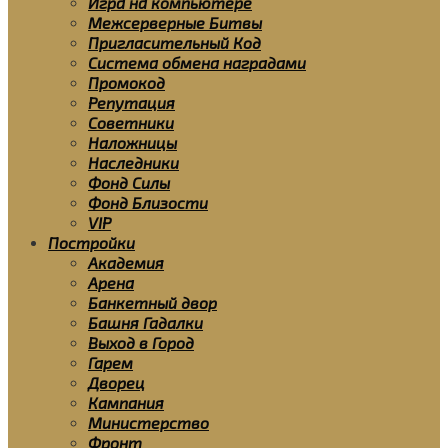
Игра на компьютере
Межсерверные Битвы
Пригласительный Код
Система обмена наградами
Промокод
Репутация
Советники
Наложницы
Наследники
Фонд Силы
Фонд Близости
VIP
Постройки
Академия
Арена
Банкетный двор
Башня Гадалки
Выход в Город
Гарем
Дворец
Кампания
Министерство
Фронт