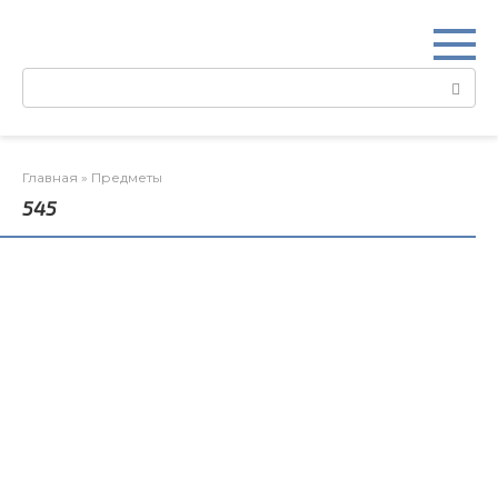
Перейти
к
контенту
Поиск:
Главная
»
Предметы
545