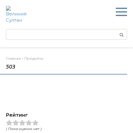
Перейти
к
контенту
Поиск:
Главная
»
Предметы
503
Рейтинг
( Пока оценок нет )