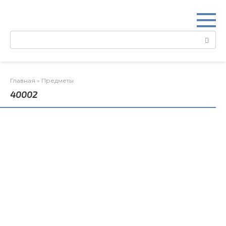
Перейти
к
контенту
Поиск:
Главная
»
Предметы
40002