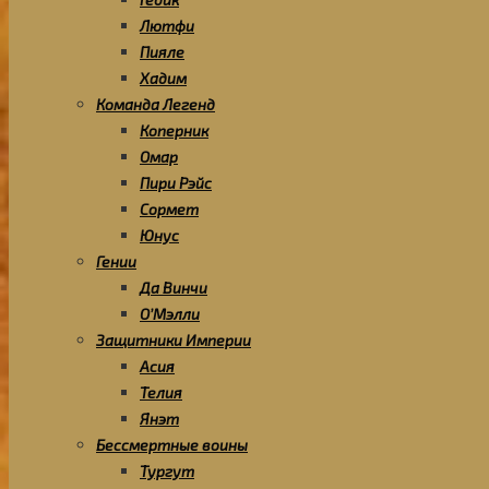
Лютфи
Пияле
Хадим
Команда Легенд
Коперник
Омар
Пири Рэйс
Сормет
Юнус
Гении
Да Винчи
О’Мэлли
Защитники Империи
Асия
Телия
Янэт
Бессмертные воины
Тургут