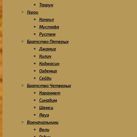
Тахрун
Герои
Копрул
Мустафа
Рустем
Братство Пятерых
Джамур
Килич
Коджасин
Оздемир
Сейди
Братство Четверых
Карахмет
Синадим
Шемси
Явуз
Военачальники
Вели
Гедик