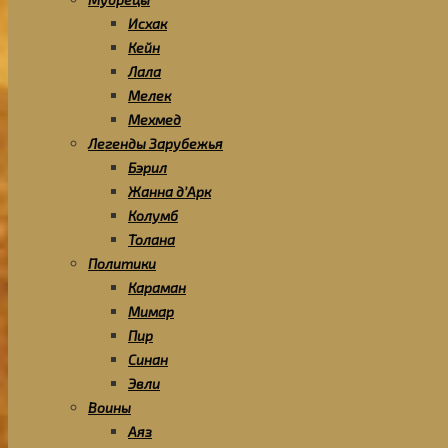
Исхак
Кейн
Лала
Мелек
Мехмед
Легенды Зарубежья
Бэрил
Жанна д’Арк
Колумб
Толана
Политики
Караман
Мимар
Пир
Синан
Эвли
Воины
Аяз