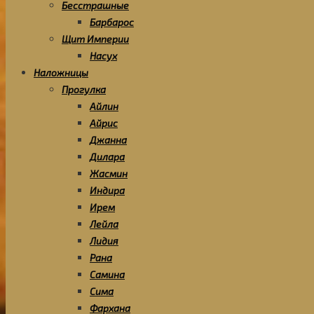
Бесстрашные
Барбарос
Щит Империи
Насух
Наложницы
Прогулка
Айлин
Айрис
Джанна
Дилара
Жасмин
Индира
Ирем
Лейла
Лидия
Рана
Самина
Сима
Фархана