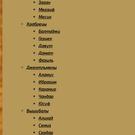
Заган
Мерзиф
Месих
Храбрецы
Балтаджи
Герцек
Давут
Дамат
Фазиль
Джентльмены
Аламус
Ибрагим
Карамур
Чандар
Юсуф
Вышибалы
Алихад
Семиз
Сердар