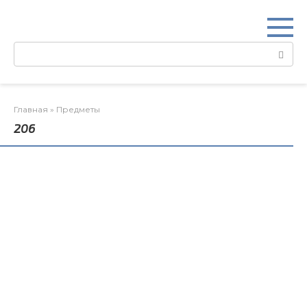
Перейти
к
контенту
Поиск:
Главная
»
Предметы
206