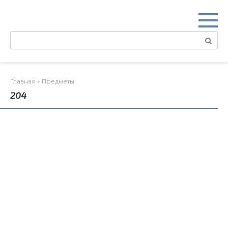
Перейти
к
контенту
Поиск:
Главная
»
Предметы
204