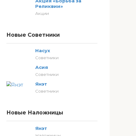
Акция «Борьба за
Реликвии»
Акции
Новые Советники
Насух
Советники
Асия
Советники
Янэт
Советники
Новые Наложницы
Янэт
Наложницы