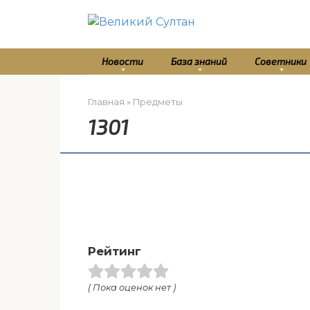
Перейти
к
контенту
Новости
База знаний
Советники
Главная
»
Предметы
1301
Рейтинг
( Пока оценок нет )