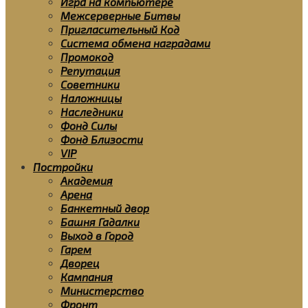
Игра на компьютере
Межсерверные Битвы
Пригласительный Код
Система обмена наградами
Промокод
Репутация
Советники
Наложницы
Наследники
Фонд Силы
Фонд Близости
VIP
Постройки
Академия
Арена
Банкетный двор
Башня Гадалки
Выход в Город
Гарем
Дворец
Кампания
Министерство
Фронт