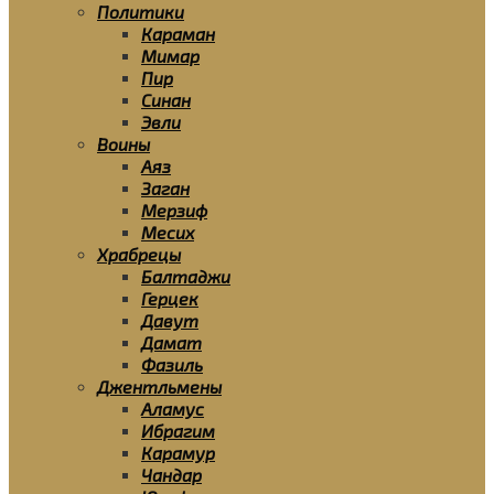
Политики
Караман
Мимар
Пир
Синан
Эвли
Воины
Аяз
Заган
Мерзиф
Месих
Храбрецы
Балтаджи
Герцек
Давут
Дамат
Фазиль
Джентльмены
Аламус
Ибрагим
Карамур
Чандар