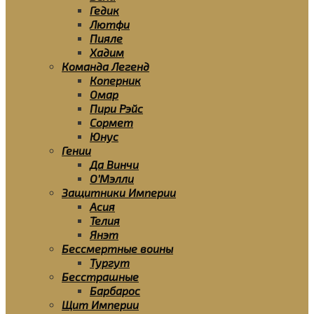
Гедик
Лютфи
Пияле
Хадим
Команда Легенд
Коперник
Омар
Пири Рэйс
Сормет
Юнус
Гении
Да Винчи
О’Мэлли
Защитники Империи
Асия
Телия
Янэт
Бессмертные воины
Тургут
Бесстрашные
Барбарос
Щит Империи