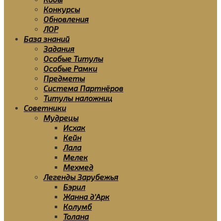
Конкурсы
Обновления
ЛОР
База знаний
Задания
Особые Титулы
Особые Рамки
Предметы
Система Партнёров
Титулы наложниц
Советники
Мудрецы
Исхак
Кейн
Лала
Мелек
Мехмед
Легенды Зарубежья
Бэрил
Жанна д’Арк
Колумб
Толана