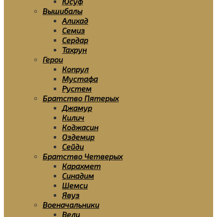
Юсуф
Вышибалы
Алихад
Семиз
Сердар
Тахрун
Герои
Копрул
Мустафа
Рустем
Братство Пятерых
Джамур
Килич
Коджасин
Оздемир
Сейди
Братство Четверых
Карахмет
Синадим
Шемси
Явуз
Военачальники
Вели