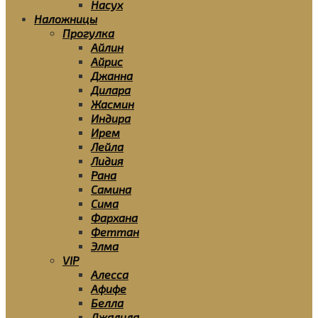
Насух
Наложницы
Прогулка
Айлин
Айрис
Джанна
Дилара
Жасмин
Индира
Ирем
Лейла
Лидия
Рана
Самина
Сима
Фархана
Феттан
Элма
VIP
Алесса
Афифе
Белла
Джалила