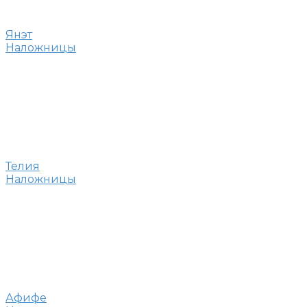
Янэт
Наложницы
Телия
Наложницы
Афифе