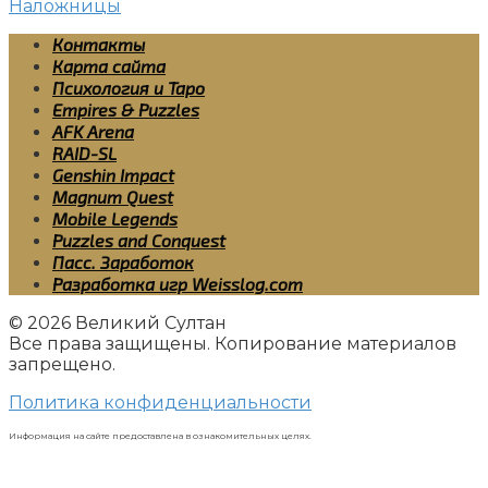
Наложницы
Контакты
Карта сайта
Психология и Таро
Empires & Puzzles
AFK Arena
RAID-SL
Genshin Impact
Magnum Quest
Mobile Legends
Puzzles and Conquest
Пасс. Заработок
Разработка игр Weisslog.com
© 2026 Великий Султан
Все права защищены. Копирование материалов
запрещено.
Политика конфиденциальности
Информация на сайте предоставлена в ознакомительных целях.