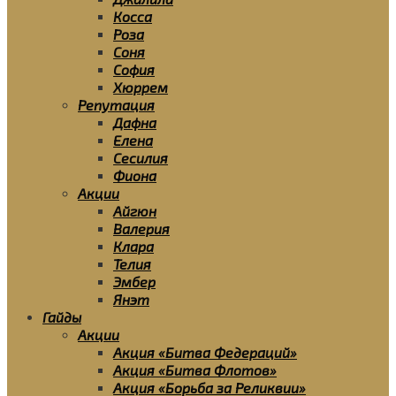
Косса
Роза
Соня
София
Хюррем
Репутация
Дафна
Елена
Сесилия
Фиона
Акции
Айгюн
Валерия
Клара
Телия
Эмбер
Янэт
Гайды
Акции
Акция «Битва Федераций»
Акция «Битва Флотов»
Акция «Борьба за Реликвии»