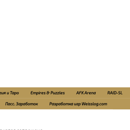
ия и Таро
Empires & Puzzles
AFK Arena
RAID-SL
Пасс. Заработок
Разработка игр Weisslog.com