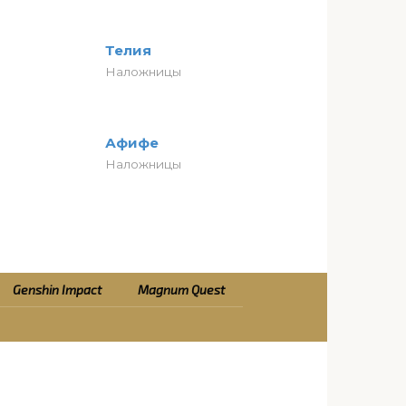
Телия
Наложницы
Афифе
Наложницы
Genshin Impact
Magnum Quest