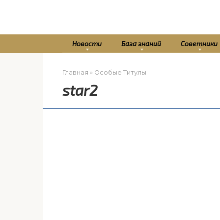
Перейти
к
контенту
Новости
База знаний
Советники
Главная
»
Особые Титулы
star2