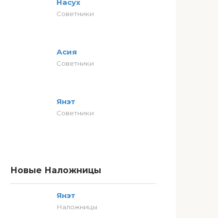
Насух
Советники
Асия
Советники
Янэт
Советники
Новые Наложницы
Янэт
Наложницы